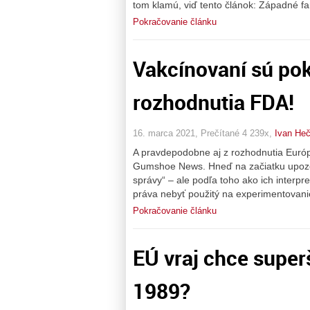
tom klamú, viď tento článok: Západné f
Pokračovanie článku
Vakcínovaní sú poku
rozhodnutia FDA!
16. marca 2021, Prečítané 4 239x,
Ivan He
A pravdepodobne aj z rozhodnutia Európ
Gumshoe News. Hneď na začiatku upozor
správy“ – ale podľa toho ako ich interp
práva nebyť použitý na experimentovani
Pokračovanie článku
EÚ vraj chce superš
1989?