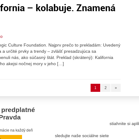
ifornia – kolabuje. Znamená
ko
ategic Culture Foundation. Najprv prečo to prekladám: Uvedený
a a určité prvky a trendy – zvlášť presadzujúca sa
uli nás, ako súčasný štát. Preklad (skrátený): Kalifornia
ho akejsi nočnej mory v jeho […]
1
2
»
 predplatné
Pravda
stiahnite si ap
ormácie na každý deň
sledujte naše sociálne siete