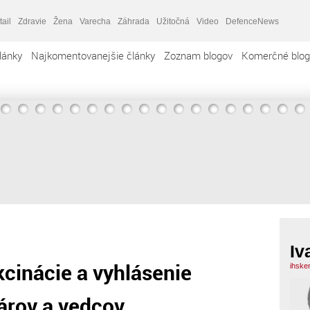
tail
Zdravie
Žena
Varecha
Záhrada
Užitočná
Video
DefenceNews
lánky
Najkomentovanejšie články
Zoznam blogov
Komerčné blog
Iv
cinácie a vyhlásenie
ihske
árov a vedcov