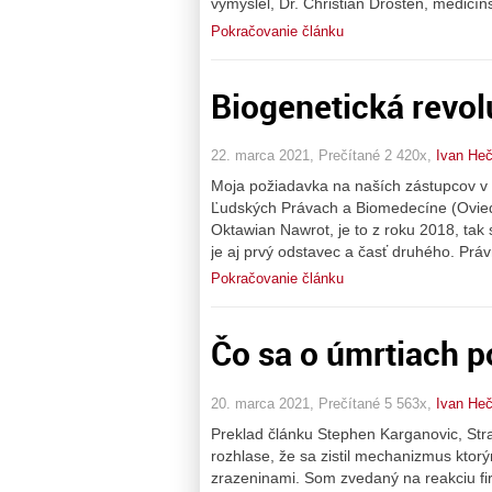
vymyslel, Dr. Christian Drosten, medicí
Pokračovanie článku
Biogenetická revol
22. marca 2021, Prečítané 2 420x,
Ivan He
Moja požiadavka na naších zástupcov v 
Ľudských Právach a Biomedecíne (Ovie
Oktawian Nawrot, je to z roku 2018, tak
je aj prvý odstavec a časť druhého. Pr
Pokračovanie článku
Čo sa o úmrtiach p
20. marca 2021, Prečítané 5 563x,
Ivan He
Preklad článku Stephen Karganovic, Stra
rozhlase, že sa zistil mechanizmus kto
zrazeninami. Som zvedaný na reakciu firm