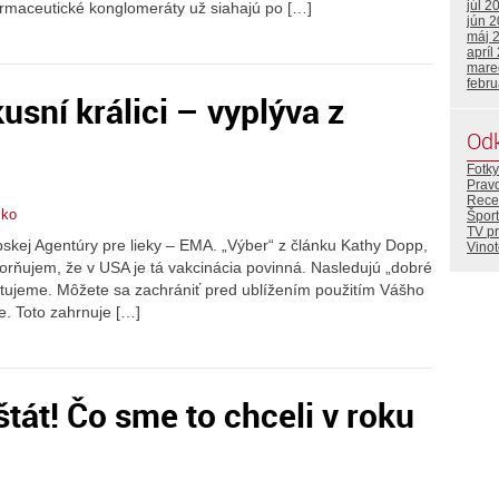
júl 2
armaceutické konglomeráty už siahajú po […]
jún 
máj 
apríl
mare
febr
sní králici – vyplýva z
Od
Fotky
Prav
Rece
čko
Šport
TV p
skej Agentúry pre lieky – EMA. „Výber“ z článku Kathy Dopp,
Vino
ňujem, že v USA je tá vakcinácia povinná. Nasledujú „dobré
retujeme. Môžete sa zachrániť pred ublížením použitím Vášho
e. Toto zahrnuje […]
tát! Čo sme to chceli v roku