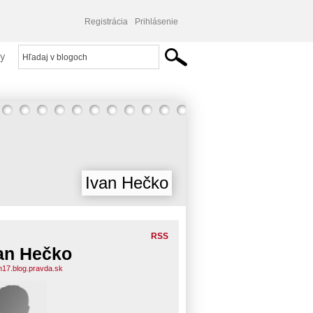
Registrácia
Prihlásenie
y
Ivan Hečko
RSS
an Hečko
n17.blog.pravda.sk