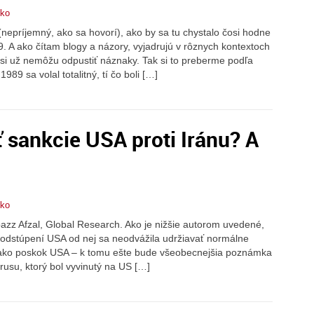
čko
nepríjemný, ako sa hovorí), ako by sa tu chystalo čosi hodne
. A ako čítam blogy a názory, vyjadrujú v rôznych kontextoch
 si už nemôžu odpustiť náznaky. Tak si to preberme podľa
89 sa volal totalitný, tí čo boli […]
 sankcie USA proti Iránu? A
čko
azz Afzal, Global Research. Ako je nižšie autorom uvedené,
 odstúpení USA od nej sa neodvážila udržiavať normálne
 ako poskok USA – k tomu ešte bude všeobecnejšia poznámka
írusu, ktorý bol vyvinutý na US […]