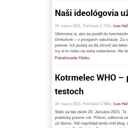
Naši ideológovia u
26. marca 2021, Prečítané 2 724x,
Ivan He
Všimnime si, ako sa pustili do Ivermectinu
čímkoľvek – v prospech vakcinácie. Za v
prémie. Ich postoj sa dá zhrnúť asi takto
my si to riziko na seba neberieme. Ale 
Pokračovanie článku
Kotrmelec WHO – p
testoch
24. marca 2021, Prečítané 4 390x,
Ivan He
Stalo sa tak okolo 20. Januára 2021. To
prakticky presne rok. Pritom, odborná ve
už dávno. Viď napríklad tento môl blog, 