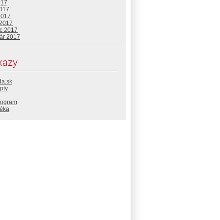
017
2017
2017
 2017
c 2017
uár 2017
kazy
da.sk
pty
rogram
téka