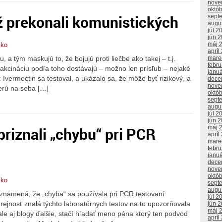
nove
októ
ž prekonali komunistických
sept
augu
júl 2
jún 
máj 
čko
apríl
, a tým maskujú to, že bojujú proti liečbe ako takej – t.j.
mare
febr
akcináciu podľa toho dostávajú – možno len prísľub – nejaké
janu
: Ivermectin sa testoval, a ukázalo sa, že môže byť rizikový, a
dece
nove
berú na seba […]
októ
sept
augu
júl 2
jún 
riznali „chybu“ pri PCR
máj 
apríl
mare
febr
janu
dece
nove
októ
čko
sept
augu
 znamená, že „chyba“ sa používala pri PCR testovaní
júl 2
rejnosť znalá týchto laboratórnych testov na to upozorňovala
jún 
máj 
ale aj blogy ďalšie, stačí hľadať meno pána ktorý ten podvod
apríl