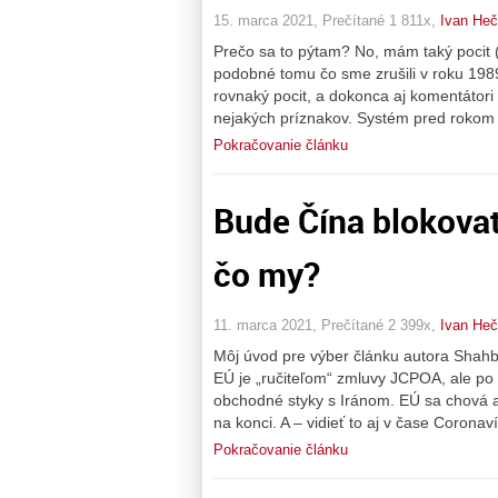
15. marca 2021, Prečítané 1 811x,
Ivan He
Prečo sa to pýtam? No, mám taký pocit (
podobné tomu čo sme zrušili v roku 1989
rovnaký pocit, a dokonca aj komentátori
nejakých príznakov. Systém pred rokom 19
Pokračovanie článku
Bude Čína blokovať
čo my?
11. marca 2021, Prečítané 2 399x,
Ivan He
Môj úvod pre výber článku autora Shahb
EÚ je „ručiteľom“ zmluvy JCPOA, ale po
obchodné styky s Iránom. EÚ sa chová
na konci. A – vidieť to aj v čase Coronav
Pokračovanie článku