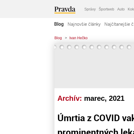
Správy
Športweb
Auto
Kok
Blog
Najnovšie články
Najčítanejšie č
Blog
>
Ivan Hečko
Archív:
marec, 2021
Úmrtia z COVID vak
prominentných lek