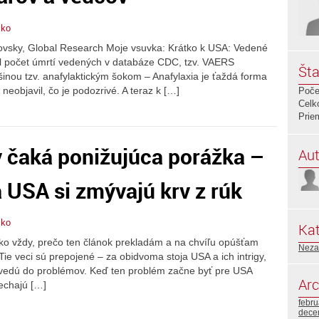
čko
ovsky, Global Research Moje vsuvka: Krátko k USA: Vedené
l počet úmrtí vedených v databáze CDC, tzv. VAERS
Šta
inou tzv. anafylaktickým šokom – Anafylaxia je ťaždá forma
 neobjavil, čo je podozrivé. A teraz k […]
Poče
Celk
Prie
 čaká ponižujúca porážka –
Aut
 USA si zmývajú krv z rúk
čko
Kat
Ako vždy, prečo ten článok prekladám a na chvíľu opúšťam
Neza
 Tie veci sú prepojené – za obidvoma stoja USA a ich intrigy,
 privedú do problémov. Keď ten problém začne byť pre USA
Arc
echajú […]
febr
dece