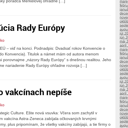
nsky poradca Merkelovej ohľadne […]
mare
febr
janu
dece
nove
októ
úcia Rady Európy
sept
augu
júl 2
jún 
čko
máj 
apríl
EÚ – viď na konci. Podnadpis: Dvadsať rokov Konvencie o
mare
febr
do Konvencia). Titulok a námet mám od autora menom
janu
 si porovnajme „názory Rady Európy“ s dnešnou realitou. Jeho
dece
ávne nariadenie Rady Európy ohľadne rozvoja […]
nove
októ
sept
augu
júl 2
jún 
o vakcínach nepíše
máj 
apríl
mare
febr
čko
janu
dece
tegic Culture. Ešte nová vsuvka: Včera som zachytil v
nove
októ
rým vakcína Astra-Zeneca zabíjala očkovaných krvnými
sept
y, plus pripomínam, že všetky vakcíny zabíjajú, a tie firmy o
augu