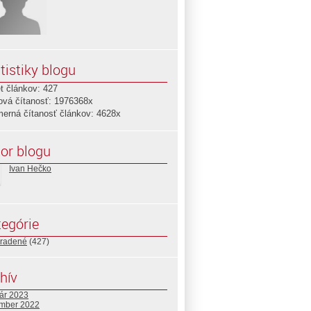
tistiky blogu
t článkov: 427
ová čítanosť: 1976368x
merná čítanosť článkov: 4628x
or blogu
Ivan Hečko
egórie
radené
(427)
hív
uár 2023
mber 2022