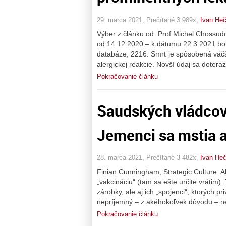
29. marca 2021, Prečítané 3 989x,
Ivan He
Výber z článku od: Prof.Michel Chossud
od 14.12.2020 – k dátumu 22.3.2021 bo
databáze, 2216. Smrť je spôsobená väčš
alergickej reakcie. Novší údaj sa doteraz
Pokračovanie článku
Saudských vládcov
Jemenci sa mstia a
28. marca 2021, Prečítané 3 482x,
Ivan He
Finian Cunningham, Strategic Culture. 
„vakcináciu“ (tam sa ešte určite vrátim):
zárobky, ale aj ich „spojenci“, ktorých
nepríjemný – z akéhokoľvek dôvodu – n
Pokračovanie článku