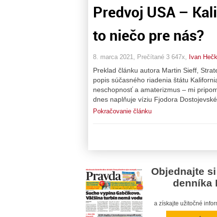
Predvoj USA – Kal
to niečo pre nás?
8. marca 2021, Prečítané 3 647x,
Ivan Heč
Preklad článku autora Martin Sieff, Str
popis súčasného riadenia štátu Kaliforni
neschopnosť a amaterizmus – mi pripomen
dnes naplňuje víziu Fjodora Dostojevské
Pokračovanie článku
Objednajte si
denníka 
a získajte užitočné inf