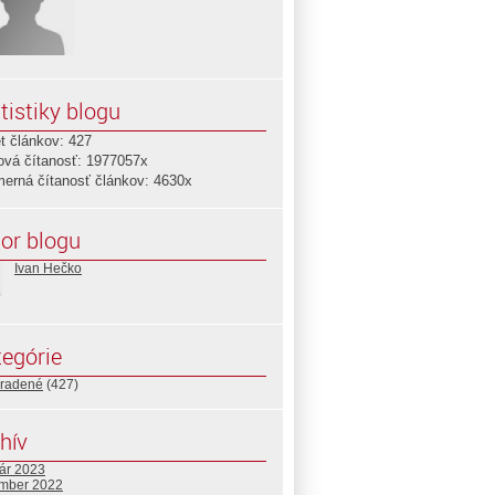
tistiky blogu
t článkov: 427
ová čítanosť: 1977057x
merná čítanosť článkov: 4630x
or blogu
Ivan Hečko
egórie
radené
(427)
hív
uár 2023
mber 2022