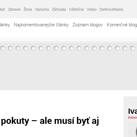
tail
Zdravie
Žena
Varecha
Záhrada
Užitočná
Video
DefenceNews
lánky
Najkomentovanejšie články
Zoznam blogov
Komerčné blog
Iv
pokuty – ale musí byť aj
ihske