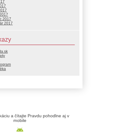
017
2017
2017
 2017
c 2017
uár 2017
kazy
da.sk
pty
rogram
téka
likáciu a čítajte Pravdu pohodlne aj v
mobile