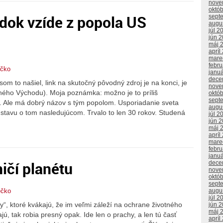
nove
októ
dok vzíde z popola US
sept
augu
júl 2
jún 
máj 
apríl
mare
febr
ečko
janu
dece
to našiel, link na skutočný pôvodný zdroj je na konci, je
nove
ného Východu). Moja poznámka: možno je to príliš
októ
sept
. Ale má dobrý názov s tým popolom. Usporiadanie sveta
augu
stavu o tom nasledujúcom. Trvalo to len 30 rokov. Studená
júl 2
jún 
máj 
apríl
mare
febr
janu
ničí planétu
dece
nove
októ
sept
augu
ečko
júl 2
“, ktoré kvákajú, že im veľmi záleží na ochrane životného
jún 
máj 
jú, tak robia presný opak. Ide len o prachy, a len tú časť
apríl