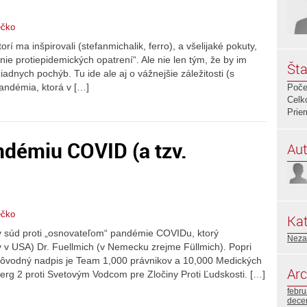
ečko
í ma inšpirovali (stefanmichalik, ferro), a všelijaké pokuty,
anie protiepidemických opatrení“. Ale nie len tým, že by im
Šta
žiadnych pochýb. Tu ide ale aj o vážnejšie záležitosti (s
andémia, ktorá v […]
Poče
Celk
Prie
ndémiu COVID (a tzv.
Aut
ečko
Kat
ý súd proti „osnovateľom“ pandémie COVIDu, ktorý
Neza
 v USA) Dr. Fuellmich (v Nemecku zrejme Füllmich). Popri
 Pôvodný nadpis je Team 1,000 právnikov a 10,000 Medických
Arc
rg 2 proti Svetovým Vodcom pre Zločiny Proti Ľudskosti. […]
febr
dece