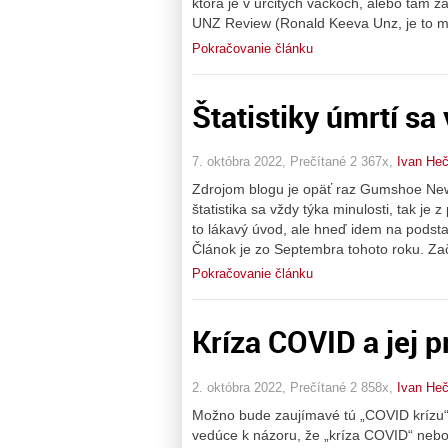
ktorá je v určitých vačkoch, alebo tam za
UNZ Review (Ronald Keeva Unz, je to m
Pokračovanie článku
Štatistiky úmrtí sa
7. októbra 2022, Prečítané 2 367x,
Ivan He
Zdrojom blogu je opäť raz Gumshoe News 
štatistika sa vždy týka minulosti, tak je 
to lákavý úvod, ale hneď idem na podsta
Článok je zo Septembra tohoto roku. Za
Pokračovanie článku
Kríza COVID a jej p
2. októbra 2022, Prečítané 2 858x,
Ivan He
Možno bude zaujímavé tú „COVID krízu“ 
vedúce k názoru, že „kríza COVID“ nebo