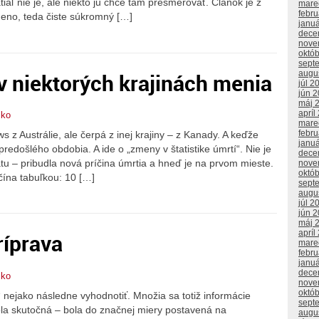
tiaľ nie je, ale niekto ju chce tam presmerovať. Článok je z
mare
febr
eno, teda čiste súkromný […]
janu
dece
nove
októ
sept
 v niektorých krajinách menia
augu
júl 2
jún 
máj 
apríl
čko
mare
febr
z Austrálie, ale čerpá z inej krajiny – z Kanady. A keďže
janu
z predošlého obdobia. A ide o „zmeny v štatistike úmrtí“. Nie je
dece
tu – pribudla nová príčina úmrtia a hneď je na prvom mieste.
nove
októ
čína tabuľkou: 10 […]
sept
augu
júl 2
jún 
máj 
apríl
ríprava
mare
febr
janu
dece
čko
nove
októ
nejako následne vyhodnotiť. Množia sa totiž informácie
sept
la skutočná – bola do značnej miery postavená na
augu