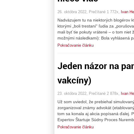
26. októbra 2022, Prečítané 1 772x,
Ivan H
Nadväzujem tu na niektorých blogérov ktor
ktorými „boli trestaní“ ľudia za „porušov
mali byť tie pokuty vrátené – o tom niet 
možnými následkami): Bola vyhlásená p
Pokračovanie článku
Jeden názor na pa
vakcíny)
23. októbra 2022, Prečítané 2 878x,
Ivan H
Už som uviedol, že prebiehal simulovan
zorganizoval známy advokát (etablovaný
tom sa konala aj akcia popísaná ďalej.
Expertov Štartuje Súdny Proces Nurembe
Pokračovanie článku