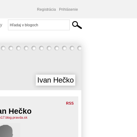
Registrácia
Prihlásenie
y
Ivan Hečko
RSS
an Hečko
n17.blog.pravda.sk