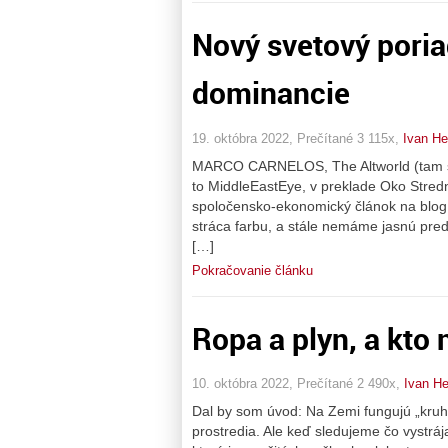
Nový svetový poria
dominancie
19. októbra 2022, Prečítané 3 115x,
Ivan H
MARCO CARNELOS, The Altworld (tam som 
to MiddleEastEye, v preklade Oko Stred
spoločensko-ekonomický článok na blog
stráca farbu, a stále nemáme jasnú pred
[…]
Pokračovanie článku
Ropa a plyn, a kto 
10. októbra 2022, Prečítané 2 490x,
Ivan H
Dal by som úvod: Na Zemi fungujú „kruhy
prostredia. Ale keď sledujeme čo vystrája