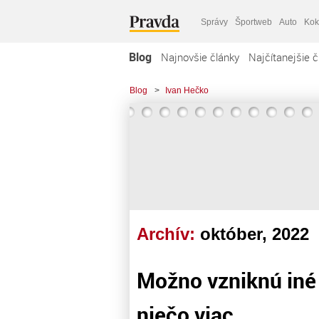
Správy
Športweb
Auto
Kok
Blog
Najnovšie články
Najčítanejšie č
Blog
>
Ivan Hečko
Archív:
október, 2022
Možno vzniknú iné 
niečo viac