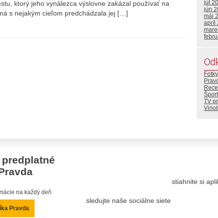
júl 2
stu, ktorý jeho vynálezca výslovne zakázal používať na
jún 
laná s nejakým cieľom predchádzala jej […]
máj 
apríl
mare
febr
Od
Fotky
Prav
Rece
Šport
TV p
Vino
 predplatné
Pravda
stiahnite si ap
ormácie na každý deň
sledujte naše sociálne siete
íka Pravda