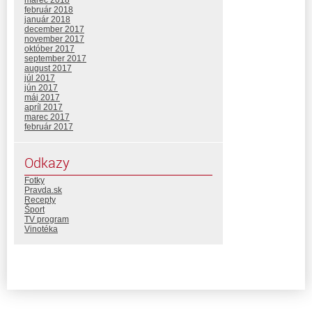
február 2018
január 2018
december 2017
november 2017
október 2017
september 2017
august 2017
júl 2017
jún 2017
máj 2017
apríl 2017
marec 2017
február 2017
Odkazy
Fotky
Pravda.sk
Recepty
Šport
TV program
Vinotéka