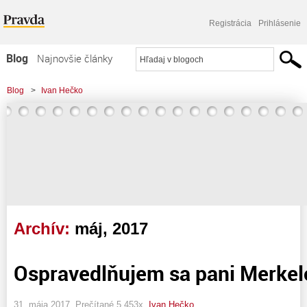
Registrácia
Prihlásenie
Blog
Najnovšie články
Najčítanejšie články
Blog
>
Ivan Hečko
Najkomentovanejšie články
Zoznam blogov
Komerčné blogy
Archív:
máj, 2017
Ospravedlňujem sa pani Merkel
31. mája 2017, Prečítané 5 453x,
Ivan Hečko