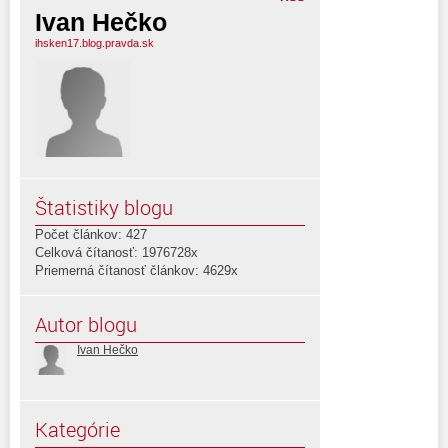
Ivan Hečko
ihsken17.blog.pravda.sk
Štatistiky blogu
Počet článkov: 427
Celková čítanosť: 1976728x
Priemerná čítanosť článkov: 4629x
Autor blogu
Ivan Hečko
Kategórie