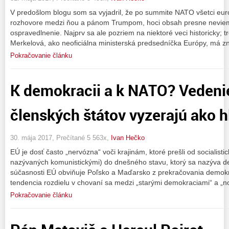
V predošlom blogu som sa vyjadril, že po summite NATO všetci európ
rozhovore medzi ňou a pánom Trumpom, hoci obsah presne nevieme,
ospravedlnenie. Najprv sa ale pozriem na niektoré veci historicky; t
Merkelová, ako neoficiálna ministerská predsedníčka Európy, má 
Pokračovanie článku
K demokracii a k NATO? Vedeni
členských štátov vyzerajú ako h
30. mája 2017, Prečítané 5 563x,
Ivan Hečko
EÚ je dosť často „nervózna“ voči krajinám, ktoré prešli od socialis
nazývaných komunistickými) do dnešného stavu, ktorý sa nazýva d
súčasnosti EÚ obviňuje Poľsko a Maďarsko z prekračovania demokra
tendencia rozdielu v chovaní sa medzi „starými demokraciami“ a „n
Pokračovanie článku