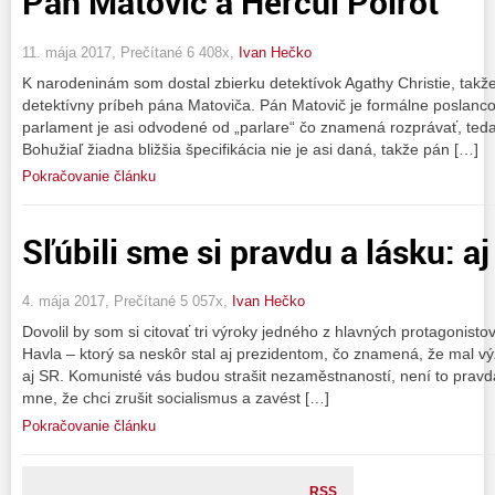
Pán Matovič a Hercul Poirot
11. mája 2017, Prečítané 6 408x,
Ivan Hečko
K narodeninám som dostal zbierku detektívok Agathy Christie, tak
detektívny príbeh pána Matoviča. Pán Matovič je formálne poslanc
parlament je asi odvodené od „parlare“ čo znamená rozprávať, ted
Bohužiaľ žiadna bližšia špecifikácia nie je asi daná, takže pán […]
Pokračovanie článku
Sľúbili sme si pravdu a lásku: aj
4. mája 2017, Prečítané 5 057x,
Ivan Hečko
Dovolil by som si citovať tri výroky jedného z hlavných protagonisto
Havla – ktorý sa neskôr stal aj prezidentom, čo znamená, že mal v
aj SR. Komunisté vás budou strašit nezaměstnaností, není to pravda
mne, že chci zrušit socialismus a zavést […]
Pokračovanie článku
RSS