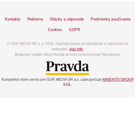
Kontakty
Reklama
Otázky a odpovede
Podmienky používania
Cookies
GDPR
© OUR MEDIA SR a. s. 2026. Autorské práva sú vyhradené a vykonáva ich
vydavateľ,
viac info
.
Blogovací systém Blog.Pravda.sk beží na technológií Wordpress.
Kompletný video servis pre OUR MEDIA SR a.s. zabezpečuje
ARBERTO GROUP
s.r.o.
.