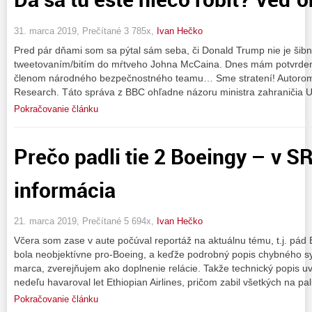
31. marca 2019, Prečítané 3 785x,
Ivan Hečko
Pred pár dňami som sa pýtal sám seba, či Donald Trump nie je šibn
tweetovaním/bitím do mŕtveho Johna McCaina. Dnes mám potvrdenie
členom národného bezpečnostného teamu… Sme stratení! Autorom čl
Research. Táto správa z BBC ohľadne názoru ministra zahraničia
Pokračovanie článku
Prečo padli tie 2 Boeingy – v 
informácia
21. marca 2019, Prečítané 5 694x,
Ivan Hečko
Včera som zase v aute počúval reportáž na aktuálnu tému, t.j. pád B
bola neobjektívne pro-Boeing, a keďže podrobný popis chybného s
marca, zverejňujem ako doplnenie relácie. Takže technický popis
nedeľu havaroval let Ethiopian Airlines, pričom zabil všetkých na pa
Pokračovanie článku