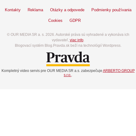
Kontakty
Reklama
Otázky a odpovede
Podmienky používania
Cookies
GDPR
© OUR MEDIA SR a. s. 2026. Autorské práva sú vyhradené a vykonáva ich
vydavateľ,
viac info
.
Blogovací systém Blog.Pravda.sk beží na technológií Wordpress.
Kompletný video servis pre OUR MEDIA SR a.s. zabezpečuje
ARBERTO GROUP
s.r.o.
.