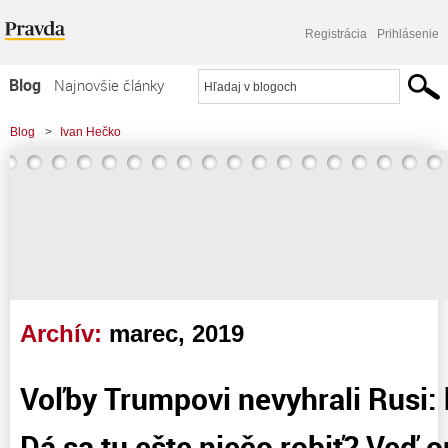
Registrácia
Prihlásenie
Blog
Najnovšie články
Najčítanejšie články
Blog
>
Ivan Hečko
Najkomentovanejšie články
Zoznam blogov
Komerčné blogy
Archív:
marec, 2019
Voľby Trumpovi nevyhrali Rusi: 
Dá sa tu ešte niečo robiť? Veď on