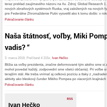
teraz preklad zaujímavého názoru na ňu. Zdroj: Global Research 1
nových zbraňových systémoch Ruska, vraj založených na nových fyz
pre Federálne Zhromaždenie Putin vysvetlil ako k tomu došlo: v rok
Pokračovanie článku
Naša štátnosť, voľby, Miki Pom
vadis? “
3. marca 2019, Prečítané 4 215x,
Ivan Hečko
Blížia sa voľby prezidenta, značne deformované tým akého sme si zvo
mohol povedať každý, zodpovední sme všetci občania). Pri voľbe s
terajším stál. Ale treba vnímať aj celkovú pozíciu a tlaky z „nadrade
aktivity ako bleskový čunder Mikiho Pompea po viacerých krajinách
Pokračovanie článku
RSS
Ivan Hečko