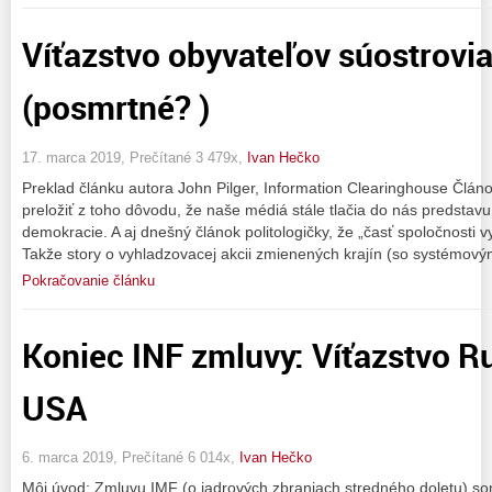
Víťazstvo obyvateľov súostrovi
(posmrtné? )
17. marca 2019, Prečítané 3 479x,
Ivan Hečko
Preklad článku autora John Pilger, Information Clearinghouse Člá
preložiť z toho dôvodu, že naše médiá stále tlačia do nás predstavu
demokracie. A aj dnešný článok politologičky, že „časť spoločnosti
Takže story o vyhladzovacej akcii zmienených krajín (so systémový
Pokračovanie článku
Koniec INF zmluvy: Víťazstvo R
USA
6. marca 2019, Prečítané 6 014x,
Ivan Hečko
Môj úvod: Zmluvu IMF (o jadrových zbraniach stredného doletu) s