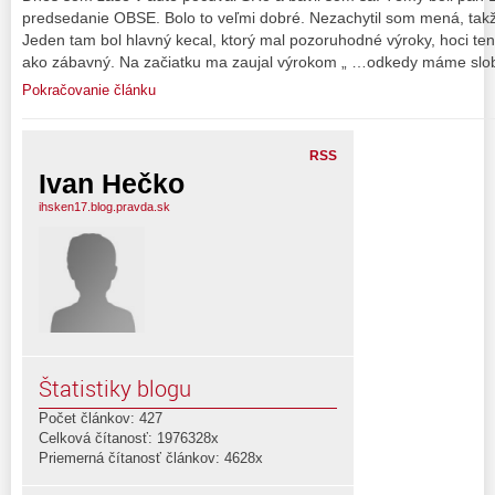
predsedanie OBSE. Bolo to veľmi dobré. Nezachytil som mená, ta
Jeden tam bol hlavný kecal, ktorý mal pozoruhodné výroky, hoci te
ako zábavný. Na začiatku ma zaujal výrokom „ …odkedy máme slo
Pokračovanie článku
RSS
Ivan Hečko
ihsken17.blog.pravda.sk
Štatistiky blogu
Počet článkov: 427
Celková čítanosť: 1976328x
Priemerná čítanosť článkov: 4628x