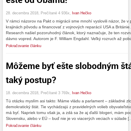
28. decembra 2018, Prečítané 4 936x,
Ivan Hečko
V rámci názorov na Pakt o migrácii sme mnohí vyslovili názor, že v 
krajinách pôvodu a financovať z vojnových reparácií USA a Británi
Research našiel pozoruhodný článok, ktorý naznačuje, že ten rozvr
dávno vopred. Autorom je F. William Engdahl. Veľký rozruch až pob
Pokračovanie článku
Môžeme byť ešte slobodným štá
taký postup?
18. decembra 2018, Prečítané 3 769x,
Ivan Hečko
Tú otázku myslím asi takto: Máme vládu a parlament – základné zlož
demokratický štát. Tie vychádzajú z pravidelných volieb obyvateľstva,
má byť. Napriek tomu však ja, a zdá sa že aj ďalší blogeri, mám poci
Slovensku, alebo v EÚ – buď nie je vo viacerých veciach v súlade [
Pokračovanie článku