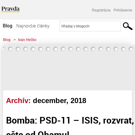
Registrácia
Prihlásenie
Blog
Najnovšie články
Najčítanejšie články
Blog
>
Ivan Hečko
Najkomentovanejšie články
Zoznam blogov
Komerčné blogy
Archív:
december, 2018
Bomba: PSD-11 – ISIS, rozvrat,
ešte od Obamu!