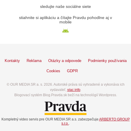
sledujte naše sociálne siete
stiahnite si aplikáciu a čítajte Pravdu pohodlne aj v
mobile
Kontakty
Reklama
Otázky a odpovede
Podmienky používania
Cookies
GDPR
© OUR MEDIA SR a. s. 2026. Autorské práva sú vyhradené a vykonáva ich
vydavateľ,
viac info
.
Blogovací systém Blog.Pravda.sk beží na technológií Wordpress.
Kompletný video servis pre OUR MEDIA SR a.s. zabezpečuje
ARBERTO GROUP
s.r.o.
.