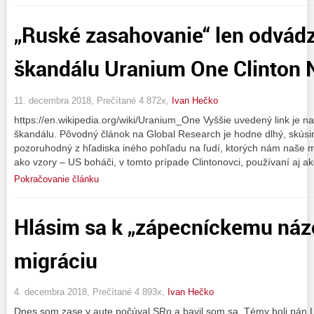
„Ruské zasahovanie“ len odvád
škandálu Uranium One Clinton 
11. decembra 2018, Prečítané 4 872x,
Ivan Hečko
https://en.wikipedia.org/wiki/Uranium_One Vyššie uvedený link je n
škandálu. Pôvodný článok na Global Research je hodne dlhý, skúsim 
pozoruhodný z hľadiska iného pohľadu na ľudí, ktorých nám naše 
ako vzory – US boháči, v tomto prípade Clintonovci, používaní aj a
Pokračovanie článku
Hlásim sa k „zápecníckemu náz
migráciu
4. decembra 2018, Prečítané 4 893x,
Ivan Hečko
Dnes som zase v aute počúval SRo a bavil som sa. Témy boli pán La