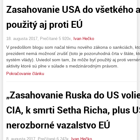
Zasahovanie USA do všetkého 
použitý aj proti EÚ
18. augusta 2017, Prečítané 5 920x,
Ivan Hečko
V predošlom blogu som načal tému nového zákona o sankciách, kto
prezident nemá možnosť zrušiť (toto je pozoruhodná črta v štáte, kt
systém vlády). Uviedol som tam, že môže byť použitý aj proti verném
aktivity ktoré sú plne v súlade s medzinárodným právom.
Pokračovanie článku
„Zasahovanie Ruska do US volie
CIA, k smrti Setha Richa, plus 
nerozborné vazalstvo EÚ
8. augusta 2017, Prečítané 6 243x,
Ivan Hečko