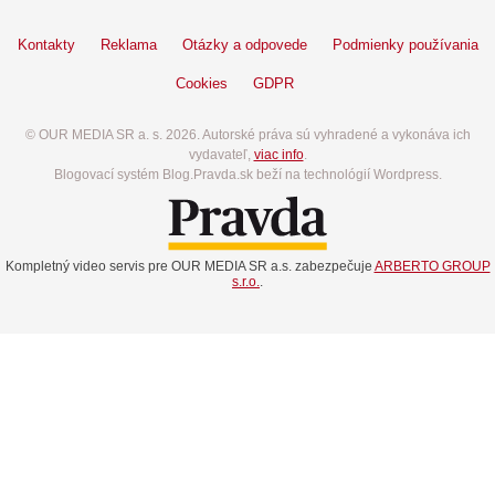
Kontakty
Reklama
Otázky a odpovede
Podmienky používania
Cookies
GDPR
© OUR MEDIA SR a. s. 2026. Autorské práva sú vyhradené a vykonáva ich
vydavateľ,
viac info
.
Blogovací systém Blog.Pravda.sk beží na technológií Wordpress.
Kompletný video servis pre OUR MEDIA SR a.s. zabezpečuje
ARBERTO GROUP
s.r.o.
.