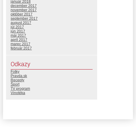
január 2018
december 2017
november 2017
október 2017
september 2017
august 2017
júl 2017
jún 2017
máj 2017
apríl 2017
marec 2017
február 2017
Odkazy
Fotky
Pravda.sk
Recepty
Šport
TV program
Vinotéka