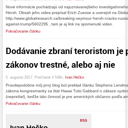
Nové informácie pochádzajú od najuznávanejšieho investigatívne
Hersh. Obsah jeho videa prepísal Erich Zuesse a uverejnil na Globa
http://www.globalresearch.ca/breaking-seymour-hersh-cracks-russia
against-trump/5602295 , tam je aj link na spomenuté video.
Pokračovanie článku
Dodávanie zbraní teroristom je
zákonov trestné, alebo aj nie
5. augusta 2017, Prečítané 4 548x,
Ivan Hečko
Pravdepodobne môj prvý blog bol preklad článku Stephena Lendm
zákona kongresmanky za štát Hawai Tulsi Gabbard o zákaze vyzbrojo
(neprešiel), keďže táto činnosť je pre amerických občanov podľa a
Pokračovanie článku
RSS
Ivan Hečko