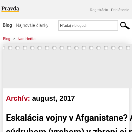
Registrácia
Prihlásenie
Blog
Najnovšie články
Najčítanejšie články
Blog
>
Ivan Hečko
Najkomentovanejšie články
Zoznam blogov
Komerčné blogy
Archív:
august, 2017
Eskalácia vojny v Afganistane?
súdruhom (vrahom) v zbrani aj