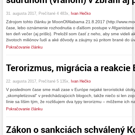
31. augusta 2017, Prečítané 4 483x,
Ivan Hečko
Zdrojom tohto článku je MoonOfAlabama 21.8.2017 (http://www.mo
čase, lebo oznámenie rozhodnutia o ďalšom postupe v Afganistane 
ten deň večer (aj prišlo). Preložil som časť z neho, aby sme videli 
životoch miliónov ľudí a aké dôvody a záujmy sú pritom brané do ú
Pokračovanie článku
Terorizmus, migrácia a reakcie 
22. augusta 2017, Prečítané 5 135x,
Ivan Hečko
V poslednom čase sme mali zase v Európe nejaké teroristické útoky
„skompletizoval“ v predchádzajúcich blogoch, takže niečo si len zo
línie sa líšim tým, že rozlišujem dva typy terorizmu – môžeme ich 
Pokračovanie článku
Zákon o sankciách schválený 