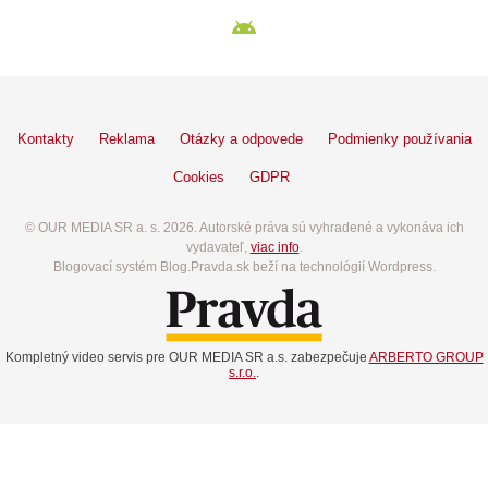
Kontakty
Reklama
Otázky a odpovede
Podmienky používania
Cookies
GDPR
© OUR MEDIA SR a. s. 2026. Autorské práva sú vyhradené a vykonáva ich
vydavateľ,
viac info
.
Blogovací systém Blog.Pravda.sk beží na technológií Wordpress.
Kompletný video servis pre OUR MEDIA SR a.s. zabezpečuje
ARBERTO GROUP
s.r.o.
.