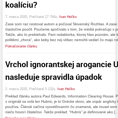
koalíciu?
7. marca 2020, Prečítané 27 764x,
Ivan Hečko
Zase som raz cestoval autom a počúval Slovenský Rozhlas. A zase 
čiastočne poučil. Poučenie spočívalo v tom, že médiá pokračujú v p
Takže, ako to prebiehalo. Pani redaktorka, ktorej hlas poznám, ale
politikmi „zhora“, ako keby bez nej vôbec nemohli vedieť čo majú ro
Pokračovanie článku
Vrchol ignorantskej arogancie U
nasleduje spravidla úpadok
2. marca 2020, Prečítané 5 132x,
Ivan Hečko
Preklad článku autora Paul Edwards, Information Clearing House. P
v origináli sa volá len Hubris, je to Grécke slovo, ale zopár anglick
používa. Článok začína vysvetľovaním čo znamená, ale musel som v
niečo hovorí čitateľovi. Takže preklad: “Hubris” je definované ako [