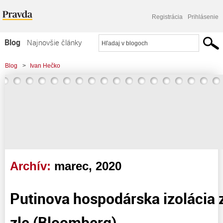
Registrácia
Prihlásenie
Blog
Najnovšie články
Najčítanejšie články
Blog
>
Ivan Hečko
Najkomentovanejšie články
Zoznam blogov
Komerčné blogy
Archív:
marec, 2020
Putinova hospodárska izolácia 
zle (Bloomberg)