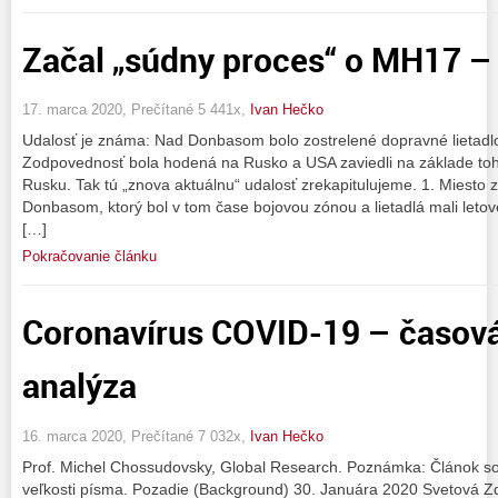
Začal „súdny proces“ o MH17 –
17. marca 2020, Prečítané 5 441x,
Ivan Hečko
Udalosť je známa: Nad Donbasom bolo zostrelené dopravné lietadlo 
Zodpovednosť bola hodená na Rusko a USA zaviedli na základe toh
Rusku. Tak tú „znova aktuálnu“ udalosť zrekapitulujeme. 1. Miesto z
Donbasom, ktorý bol v tom čase bojovou zónou a lietadlá mali leto
[…]
Pokračovanie článku
Coronavírus COVID-19 – časová
analýza
16. marca 2020, Prečítané 7 032x,
Ivan Hečko
Prof. Michel Chossudovsky, Global Research. Poznámka: Článok s
veľkosti písma. Pozadie (Background) 30. Januára 2020 Svetová 