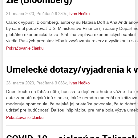
31. marca 2020, Prečítané 6 280x,
Ivan Hečko
Článok vypustil Bloomberg, autorky sú Nataša Doff a Aňa Andrianov
by sa mal poďakovať U.S. Ministerstvu Financií (Treasury Departme
globálnu ekonomickú krízu. Stabilná záplava ekonomických sankcií
viedla Ruských predstaviteľov k zvyšovaniu rezerv a vyvliekaniu sa
Pokračovanie článku
Umelecké dotazy/vyjadrenia k v
28. marca 2020, Prečítané 3 033x,
Ivan Hečko
Dnes trochu na ľahšiu nôtu, hoci sa tu dejú veci hodne vážne. To l
aute zapnutú nejakú inú stanicu, takže nemám materiál na kritizova
moderuje spomenula, že nejaká jej priateľka povedala, že to dobré 
udržať pre budúcnosť. Ďalšou inšpiráciou pre mňa bola výzva umel
Pokračovanie článku