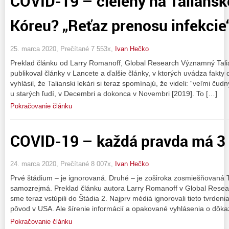
COVID-19 – cielený na Taliansk
Kóreu? „Reťaz prenosu infekcie
25. marca 2020, Prečítané 7 553x,
Ivan Hečko
Preklad článku od Larry Romanoff, Global Research Významný Tali
publikoval články v Lancete a ďalšie články, v ktorých uvádza fakty
vyhlásil, že Talianski lekári si teraz spomínajú, že videli: “veľmi čud
u starých ľudí, v Decembri a dokonca v Novembri [2019]. To […]
Pokračovanie článku
COVID-19 – každá pravda má 3 
24. marca 2020, Prečítané 8 007x,
Ivan Hečko
Prvé štádium – je ignorovaná. Druhé – je zoširoka zosmiešňovaná T
samozrejmá. Preklad článku autora Larry Romanoff v Global Rese
sme teraz vstúpili do Štádia 2. Najprv médiá ignorovali tieto tvrden
pôvod v USA. Ale šírenie informácií a opakované vyhlásenia o dôk
Pokračovanie článku