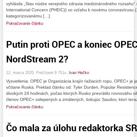
vyhlásila „Stav núdze verejného zdravia medzinárodného rozsahu“ 
International Concern (PHEIC)) vo vzťahu k novému coronavírusu 
kategorizovanému […]
Pokračovanie článku
Putin proti OPEC a koniec OPE
NordStream 2?
12. marca 2020, Prečítané 9 751x,
Ivan Hečko
Vysvetlenia: OPEC je Organizácia krajín ťažiacich ropu, OPEC+ je jej
včítane Ruska. Preklad článku od: Tyler Durden, Popular Resistenc
divokých 24 hodinách, počas ktorých Rusko prevrátilo rovnováhu sil
členov OPEC+ oslepených a zmätených, šokujúc Saudov, ktorí teraz
Pokračovanie článku
Čo mala za úlohu redaktorka SR