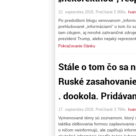
22. septembra 2018, Prečítané 5 006x,
Iva
Po predošlom blogu venovanom „informác
prehlušované „informáciami“ o tom čo sa 
tam citujem, aj mnohé zahraničné zdroje,
prezident Trump, alebo nejaký reprezen
Pokračovanie článku
Stále o tom čo sa 
Ruské zasahovanie, 
. dookola. Pridáva
17. septembra 2018, Prečítané 3 794x,
Iva
Vymenované témy sú zoznamom, ktorý so
taktika oblbovania formou zaplavovania 
o ničom neinformujú, ale zaplňujú info