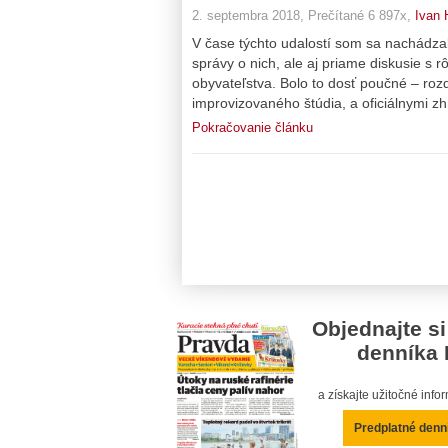
2. septembra 2018, Prečítané 6 897x,
Ivan 
V čase týchto udalostí som sa nachádzal
správy o nich, ale aj priame diskusie s r
obyvateľstva. Bolo to dosť poučné – rozd
improvizovaného štúdia, a oficiálnymi zh
Pokračovanie článku
Objednajte si
denníka 
a získajte užitočné inf
Predplatné denn