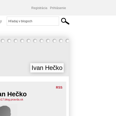
Registrácia
Prihlásenie
y
Ivan Hečko
RSS
an Hečko
n17.blog.pravda.sk