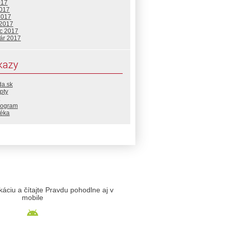
017
2017
2017
 2017
c 2017
uár 2017
kazy
da.sk
pty
rogram
téka
likáciu a čítajte Pravdu pohodlne aj v
mobile