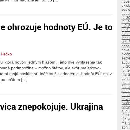
tiky informácia je len to, čo […]
nove
októ
sept
augu
júl 2
jún 
e ohrozuje hodnoty EÚ. Je to
máj 
apríl
mare
febr
janu
dece
nove
n Hečko
októ
sept
EÚ ktorá hovorí jedným hlasom. Tieto dve vyhlásenia tak
augu
júl 2
zvaná podmnožina – možno štátov, ale skôr majetkovo-
jún 
tatní majú poslúchať. Ináč totiž zjednotenie „hodnôt EÚ“ asi v
máj 
apríl
 po určitom […]
mare
febr
janu
dece
nove
vica znepokojuje. Ukrajina
októ
sept
augu
júl 2
jún 
máj 
apríl