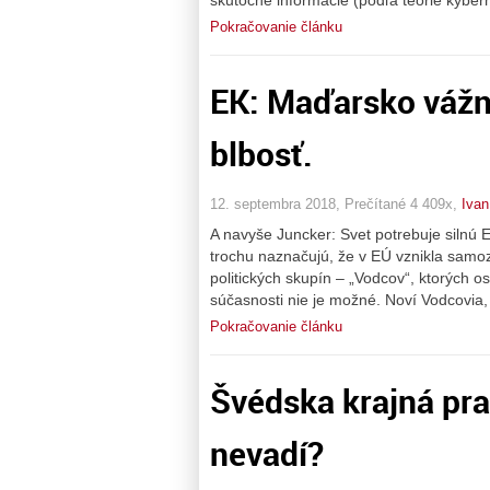
skutočné informácie (podľa teórie kyberne
Pokračovanie článku
EK: Maďarsko vážn
blbosť.
12. septembra 2018, Prečítané 4 409x,
Iva
A navyše Juncker: Svet potrebuje silnú 
trochu naznačujú, že v EÚ vznikla samo
politických skupín – „Vodcov“, ktorých os
súčasnosti nie je možné. Noví Vodcovia,
Pokračovanie článku
Švédska krajná pra
nevadí?