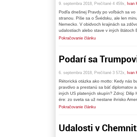
9. septembra 2018, Prečítané 4 459x,
Ivan 
Podľa dnešnej Pravdy po voľbách sa vo 
stranou. Píše sa o Švédsku, ale len min
Nemecko. V obidvoch krajinách sa zdôvo
udalostiach alebo stave v iných štátoch 
Pokračovanie článku
Podarí sa Trumpovi
6. septembra 2018, Prečítané 3 572x,
Ivan 
Rétorická otázka ako motto: Kedy nás 
pravdivo a prestanú sa báť diplomatov a
iných US platených skupín? Zdroj: Dilip
ére: zo sveta sa už nestane ihrisko Ame
Pokračovanie článku
Udalosti v Chemnit