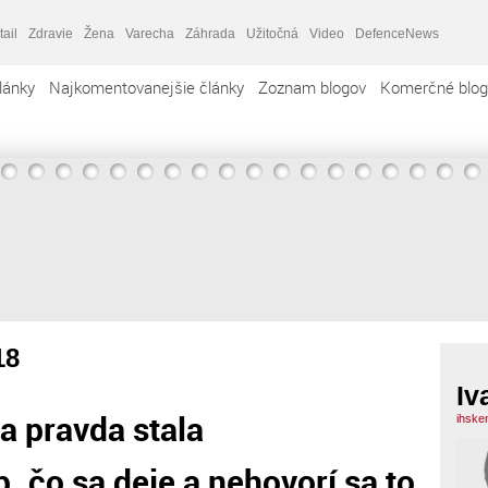
tail
Zdravie
Žena
Varecha
Záhrada
Užitočná
Video
DefenceNews
lánky
Najkomentovanejšie články
Zoznam blogov
Komerčné blog
18
Iv
a pravda stala
ihske
. čo sa deje a nehovorí sa to