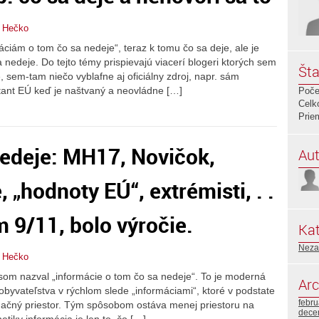
n Hečko
iám o tom čo sa nedeje“, teraz k tomu čo sa deje, ale je
nedeje. Do tejto témy prispievajú viacerí blogeri ktorých sem
Šta
 sem-tam niečo vyblafne aj oficiálny zdroj, napr. sám
tant EÚ keď je naštvaný a neovládne […]
Poče
Celk
Prie
nedeje: MH17, Novičok,
Aut
„hodnoty EÚ“, extrémisti, . .
m 9/11, bolo výročie.
Kat
Neza
n Hečko
m nazval „informácie o tom čo sa nedeje“. To je moderná
Arc
obyvateľstva v rýchlom slede „informáciami“, ktoré v podstate
febr
rmačný priestor. Tým spôsobom ostáva menej priestoru na
dece