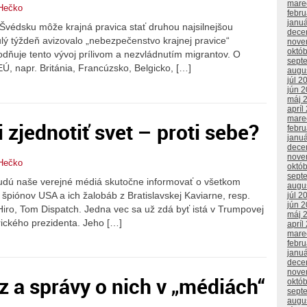
mare
Hečko
febr
janu
Švédsku môže krajná pravica stať druhou najsilnejšou
dece
ulý týždeň avizovalo „nebezpečenstvo krajnej pravice“
nove
októ
dňuje tento vývoj prílivom a nezvládnutím migrantov. O
sept
EÚ, napr. Británia, Francúzsko, Belgicko, […]
augu
júl 2
jún 
máj 
apríl
mare
 zjednotiť svet – proti sebe?
febr
janu
dece
nove
Hečko
októ
sept
budú naše verejné médiá skutočne informovať o všetkom
augu
 špiónov USA a ich žalobáb z Bratislavskej Kaviarne, resp.
júl 2
jún 
 Hiro, Tom Dispatch. Jedna vec sa už zdá byť istá v Trumpovej
máj 
rického prezidenta. Jeho […]
apríl
mare
febr
janu
dece
nove
z a správy o nich v „médiách“
októ
sept
augu