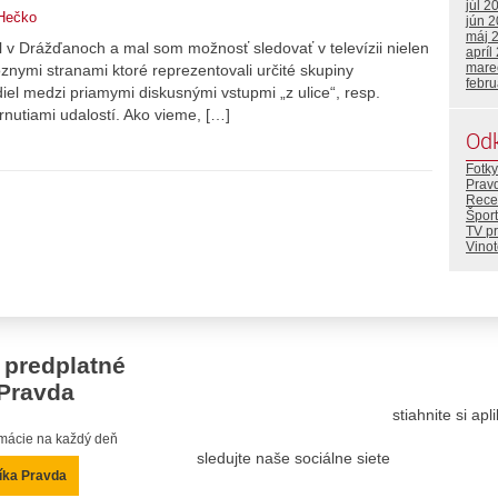
júl 2
Hečko
jún 
máj 
 v Drážďanoch a mal som možnosť sledovať v televízii nielen
apríl
mare
ôznymi stranami ktoré reprezentovali určité skupiny
febr
iel medzi priamymi diskusnými vstupmi „z ulice“, resp.
rnutiami udalostí. Ako vieme, […]
Od
Fotky
Prav
Rece
Šport
TV p
Vino
 predplatné
Pravda
stiahnite si ap
ormácie na každý deň
sledujte naše sociálne siete
íka Pravda