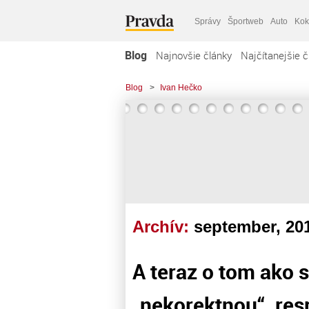
Správy
Športweb
Auto
Kok
Blog
Najnovšie články
Najčítanejšie č
Blog
>
Ivan Hečko
Archív:
september, 20
A teraz o tom ako s
„nekorektnou“, resp