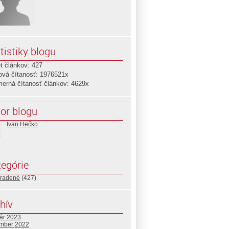
tistiky blogu
t článkov: 427
ová čítanosť: 1976521x
merná čítanosť článkov: 4629x
or blogu
Ivan Hečko
egórie
radené
(427)
hív
uár 2023
mber 2022