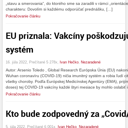
„stavu a smerovania“, do ktorého sme sa zaradili v rámci „orientá
charakteru: Dovolím si každému odporúčať prednášku, […]
Pokračovanie článku
EU priznala: Vakcíny poškodzuj
systém
16. júla 2022, Prečítané 5 278x,
Ivan Hečko
,
Nezaradené
Autor: Arsenio Toledo , Global Research Európska Únia (EU) nakoniec
Wuhan coronavíru (COVID-19) ničia imunitný systém a robia ľudí cit
všetky choroby. Podľa Európskej Medicínskej Agentúry (EMA), prijí
doses) tej COVID-19 vakcíny každé štyri mesiace by mohlo oslabiť 
Pokračovanie článku
Kto bude zodpovedný za „Covid/
5. júla 2022, Prečítané 6 001x,
Ivan Hečko
,
Nezaradené