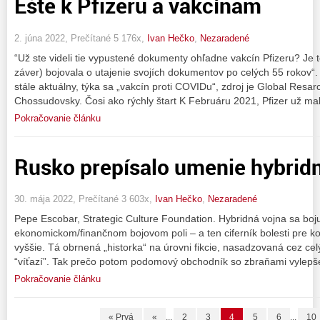
Ešte k Pfizeru a vakcínam
2. júna 2022, Prečítané 5 176x,
Ivan Hečko
,
Nezaradené
“Už ste videli tie vypustené dokumenty ohľadne vakcín Pfizeru? Je
záver) bojovala o utajenie svojích dokumentov po celých 55 rokov“. 
stále aktuálny, týka sa „vakcín proti COVIDu“, zdroj je Global Resarc
Chossudovsky. Čosi ako rýchly štart K Februáru 2021, Pfizer už ma
Pokračovanie článku
Rusko prepísalo umenie hybridn
30. mája 2022, Prečítané 3 603x,
Ivan Hečko
,
Nezaradené
Pepe Escobar, Strategic Culture Foundation. Hybridná vojna sa boj
ekonomickom/finančnom bojovom poli – a ten ciferník bolesti pre k
vyššie. Tá obrnená „historka“ na úrovni fikcie, nasadzovaná cez ce
“víťazí”. Tak prečo potom podomový obchodník so zbraňami vylepš
Pokračovanie článku
« Prvá
«
...
2
3
4
5
6
...
10