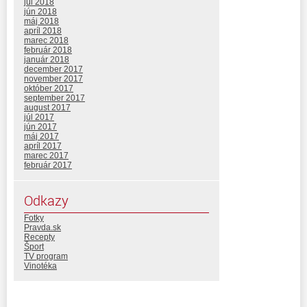
júl 2018
jún 2018
máj 2018
apríl 2018
marec 2018
február 2018
január 2018
december 2017
november 2017
október 2017
september 2017
august 2017
júl 2017
jún 2017
máj 2017
apríl 2017
marec 2017
február 2017
Odkazy
Fotky
Pravda.sk
Recepty
Šport
TV program
Vinotéka