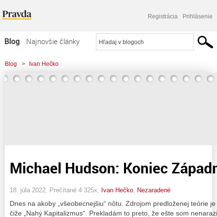
Registrácia
Prihlásenie
Blog
Najnovšie články
Najčítanejšie články
Blog
>
Ivan Hečko
Najkomentovanejšie články
Zoznam blogov
Komerčné blogy
Michael Hudson: Koniec Západne
18. júla 2022, Prečítané 4 325x,
Ivan Hečko
,
Nezaradené
Dnes na akoby „všeobecnejšiu“ nôtu. Zdrojom predloženej teórie je
čiže „Nahý Kapitalizmus“. Prekladám to preto, že ešte som nenarazil