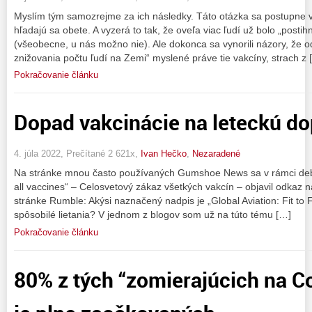
Myslím tým samozrejme za ich následky. Táto otázka sa postupne v
hľadajú sa obete. A vyzerá to tak, že oveľa viac ľudí už bolo „post
(všeobecne, u nás možno nie). Ale dokonca sa vynorili názory, že od
znižovania počtu ľudí na Zemi“ myslené práve tie vakcíny, strach z 
Pokračovanie článku
Dopad vakcinácie na leteckú do
4. júla 2022, Prečítané 2 621x,
Ivan Hečko
,
Nezaradené
Na stránke mnou často používaných Gumshoe News sa v rámci deba
all vaccines“ – Celosvetový zákaz všetkých vakcín – objavil odkaz 
stránke Rumble: Akýsi naznačený nadpis je „Global Aviation: Fit to F
spôsobilé lietania? V jednom z blogov som už na túto tému […]
Pokračovanie článku
80% z tých “zomierajúcich na C