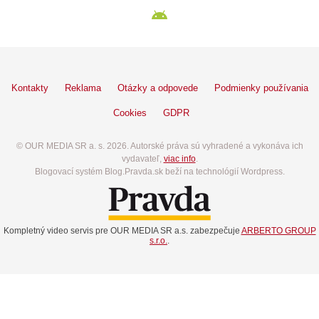
Kontakty
Reklama
Otázky a odpovede
Podmienky používania
Cookies
GDPR
© OUR MEDIA SR a. s. 2026. Autorské práva sú vyhradené a vykonáva ich
vydavateľ,
viac info
.
Blogovací systém Blog.Pravda.sk beží na technológií Wordpress.
Kompletný video servis pre OUR MEDIA SR a.s. zabezpečuje
ARBERTO GROUP
s.r.o.
.