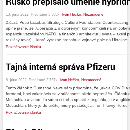
Rusko prepísalo umenie hybridn
13. júna 2022, Prečítané 3 388x,
Ivan Hečko
,
Nezaradené
2.časť. Pepe Escobar, Strategic Culture Foundation: Counteracting 
úplne jasné, že „Operácia Z s otvoreným koncom“ cieli na unipo
expanziu vazalského NATO, a finančnú architektúru sveta – akési p
rozličný tovar) – ktoré výrazne presahuje vojnové pole na Ukrajine.
Pokračovanie článku
Tajná interná správa Pfizeru
8. júna 2022, Prečítané 2 757x,
Ivan Hečko
,
Nezaradené
Tento článok z Gumshoe News nám pripomína, že „akcia COVID a v
formami, hoci vakcinácia sa v súčasnosti nikde nepretláča. Článok
McLachlan a video. To video si treba spustiť z originálu, je v anglič
McLachlan, ktorý je do určitej miery postačujúci: Ten Hlavný Herec 
Pokračovanie článku