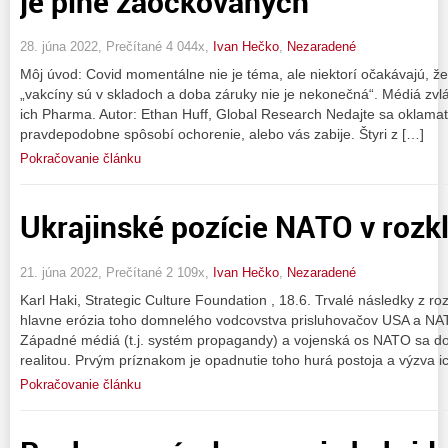
je plne zaočkovaných
28. júna 2022, Prečítané 4 044x,
Ivan Hečko
,
Nezaradené
Môj úvod: Covid momentálne nie je téma, ale niektorí očakávajú, že 
„vakcíny sú v skladoch a doba záruky nie je nekonečná“. Médiá zvlá
ich Pharma. Autor: Ethan Huff, Global Research Nedajte sa oklama
pravdepodobne spôsobí ochorenie, alebo vás zabije. Štyri z […]
Pokračovanie článku
Ukrajinské pozície NATO v rozk
21. júna 2022, Prečítané 2 109x,
Ivan Hečko
,
Nezaradené
Karl Haki, Strategic Culture Foundation , 18.6. Trvalé následky z ro
hlavne erózia toho domnelého vodcovstva prisluhovačov USA a NAT
Západné médiá (t.j. systém propagandy) a vojenská os NATO sa dos
realitou. Prvým príznakom je opadnutie toho hurá postoja a výzva
Pokračovanie článku