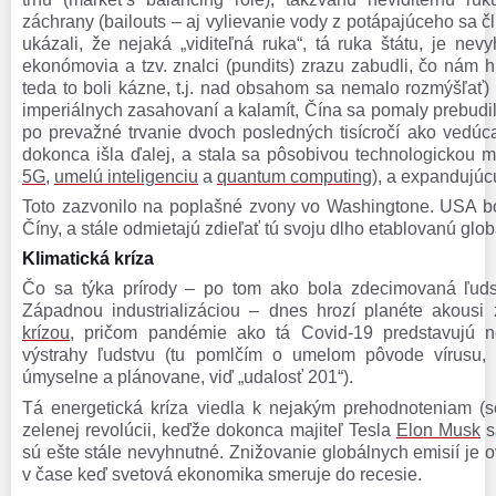
záchrany (bailouts – aj vylievanie vody z potápajúceho sa čl
ukázali, že nejaká „viditeľná ruka“, tá ruka štátu, je nevyh
ekonómovia a tzv. znalci (pundits) zrazu zabudli, čo nám hl
teda to boli kázne, t.j. nad obsahom sa nemalo rozmýšľať)
imperiálnych zasahovaní a kalamít, Čína sa pomaly prebudila 
po prevažné trvanie dvoch posledných tisícročí ako vedúca
dokonca išla ďalej, a stala sa pôsobivou technologickou m
5G
,
umelú inteligenciu
a
quantum computing
), a expandujú
Toto zazvonilo na poplašné zvony vo Washingtone. USA b
Číny, a stále odmietajú zdieľať tú svoju dlho etablovanú gl
Klimatická kríza
Čo sa týka prírody – po tom ako bola zdecimovaná ľudsk
Západnou industrializáciou – dnes hrozí planéte akousi 
krízou
, pričom pandémie ako tá Covid-19 predstavujú no
výstrahy ľudstvu (tu pomlčím o umelom pôvode vírusu,
úmyselne a plánovane, viď „udalosť 201“).
Tá energetická kríza viedla k nejakým prehodnoteniam (s
zelenej revolúcii, keďže dokonca majiteľ Tesla
Elon Musk
s
sú ešte stále nevyhnutné. Znižovanie globálnych
emisií je 
v čase keď svetová ekonomika smeruje do recesie.