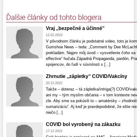
Ďalšie články od tohto blogera
Vraj „bezpečné a účinné“
12.02.2023
V pôvodnom článku je podstatné video, toto je ko
Gumshoe News – teda: „Comment by Dee McLachlan
prekladám. Najprv môj úvod – vysvetlenie čoho sa 
effective“ hučala Západná Propaganda, pardón, Pr
spojencov, do ľudí v súvislosti s [...]
Zhrnutie „zápletky“ COVID/Vakcíny
20.12.2022
Takže – doteraz – tá zápletka/intriga(?) COVID/vak
ani my – tým myslím občania – v tom kontexte nevy
zle. Aby sme sa pokúsili to – amatérsky – zhodnoti
sumarizáciu“. Aj keď je pravdepodobné, že ešte ni
niečo [...]
COVID bol vyrobený na zákazku
17.12.2022