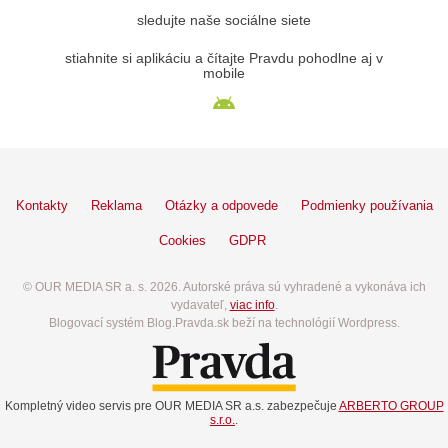
sledujte naše sociálne siete
stiahnite si aplikáciu a čítajte Pravdu pohodlne aj v
mobile
Kontakty
Reklama
Otázky a odpovede
Podmienky používania
Cookies
GDPR
© OUR MEDIA SR a. s. 2026. Autorské práva sú vyhradené a vykonáva ich
vydavateľ,
viac info
.
Blogovací systém Blog.Pravda.sk beží na technológií Wordpress.
Kompletný video servis pre OUR MEDIA SR a.s. zabezpečuje
ARBERTO GROUP
s.r.o.
.