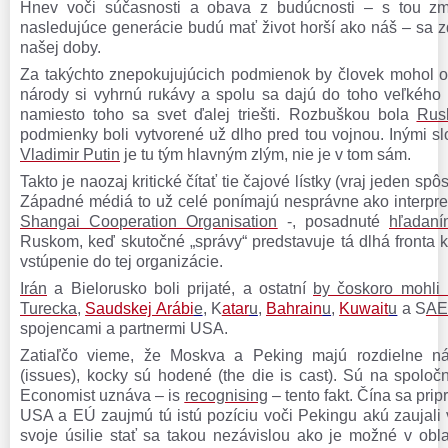
Hnev voči súčasnosti a obava z budúcnosti – s tou zm
nasledujúce generácie budú mať život horší ako náš – sa z
našej doby.
Za takýchto znepokujujúcich podmienok by človek mohol o
národy si vyhrnú rukávy a spolu sa dajú do toho veľkého 
namiesto toho sa svet ďalej triešti. Rozbuškou bola
Rus
podmienky boli vytvorené už dlho pred tou vojnou. Inými s
Vladimir Putin
je tu tým hlavným zlým, nie je v tom sám.
Takto je naozaj kritické čítať tie čajové lístky (vraj jeden sp
Západné médiá to už celé ponímajú nesprávne ako interpr
Shangai Cooperation Organisation
-, posadnuté
hľadaní
Ruskom, keď skutočné „správy“ predstavuje tá dlhá fronta kr
vstúpenie do tej organizácie.
Irán
a Bielorusko boli prijaté, a ostatní
by čoskoro mohli 
Turecka
,
Saudskej Arábi
e
, K
atar
u
,
Bahrain
u
,
Kuwait
u
a S
AE
spojencami a partnermi USA.
Zatiaľčo vieme, že Moskva a Peking majú rozdielne 
(issues), kocky sú hodené (the die is cast). Sú na spoloč
Economist uznáva – is
recognising
– tento fakt. Čína sa prip
USA a EÚ zaujmú tú istú pozíciu voči Pekingu akú zaujali 
svoje úsilie stať sa takou nezávislou ako je možné v obla