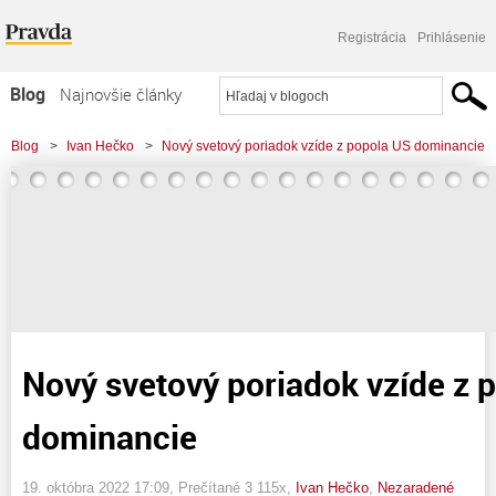
Registrácia
Prihlásenie
Blog
Najnovšie články
Najčítanejšie články
Blog
>
Ivan Hečko
>
Nový svetový poriadok vzíde z popola US dominancie
Najkomentovanejšie články
Zoznam blogov
Komerčné blogy
Nový svetový poriadok vzíde z 
dominancie
19. októbra 2022 17:09
, Prečítané 3 115x,
Ivan Hečko
,
Nezaradené