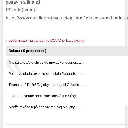
potravín a financií.
Pôvodný zdroj:
https://www.middleeasteye.net/opinion/us-new-world-order-
«
Jeden názor na pandémiu COVID (a tzv. vakcíny)
Debata ( 9 príspevkov )
A to sú aké?Ako chceš definovať vznešenosť... ...
Putinove úbohé ovce tu šíria stále šialenejšie... ...
Tešme sa ? Bože! Daj aby to neriadili Číňania... ...
na druhej strane primitívne ľudské mozočky... ...
A čože takého lepšieho vie ten tvoj biblický... ...