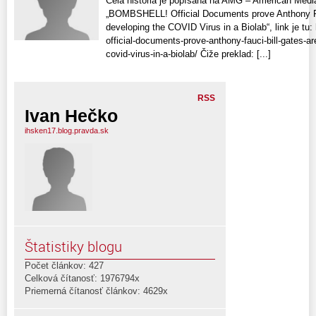
Celá história je popísaná na AMG – American Med
„BOMBSHELL! Official Documents prove Anthony Fau
developing the COVID Virus in a Biolab“, link je t
official-documents-prove-anthony-fauci-bill-gates-ar
covid-virus-in-a-biolab/ Čiže preklad: [...]
RSS
Ivan Hečko
ihsken17.blog.pravda.sk
Štatistiky blogu
Počet článkov: 427
Celková čítanosť: 1976794x
Priemerná čítanosť článkov: 4629x