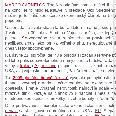
MARCO CARNELOS
, The Altworld (tam som to našiel, link
na konci, je to MiddleEastEye, v preklade Oko Strednéh
možno je to príliš spoločensko-ekonomický článok na blo
popolom.
Usporiadanie sveta stráca farbu, a stále nemáme jasnú pr
Trvalo to len 30 rokov. Studená Vojna skončila, ale teplý 
piliere
US
A
-vedeného „sveta založeného na pravidlách“ –
neoliberalizmus, ekonomika voľného trhu, neregulované f
dnes všetky spochybnené.
Na úsvite 21. storočia, dejiny a príroda si začali asertívne 
od toho príliš sebavedomého a namysleného ľudstva. Udalo
vojny v
Iraku
a
Afganistan
e
pošpinili (ak to ešte bolo mož
USA, a aj vojenskú nadradenosť. „Pax Americana“ je odvtedy
Tá „
2008 globálna finančná kríza
“
vyvolala pochybnosti o ch
financializovanej a nedostatočne regulovanej ekonomike. 
opatrenia, šírenie výraznej nerovnosti; najnovšie údaje –
mrazivé (
link
ukazuje
na
č
l
ánok vo Financial Times s n
chudobné spoločnosti s niekoľkými veľmi bohatými ľuďmi“).
Dlho pretrvávajúce monetaristické ekonomické teórie bol
peňazí
sa stalo „novou normálnosťou“ v USA a
EU
. Slepá
trhu (market’s balancing role), takzvanú neviditeľnú ru