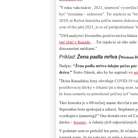
“
V roku vakcinácie
, 2021, úmrtnosť vystrelila 
byť “neznáma – unknown”. Tie injekcie sú “bezp
2019, tá Ročná štatistika príčin úmrtia dokonca
year of the jab) 2021, je to už predpokladaná ‘h
“
USA analytici životného poisťovníctva hlásia
isté platí v Kanade
.
…Tie injekcie sú ešte stále
dinosaurími médiami.”
Príklad:
Žena padla mŕtva (
Woman Dr
Nadpis:
“
Žena padla mŕtva údajne počas pár
dcéra.”
Tento článok, ako by ho napísali vo
we
“
Dcéra Kanadskej ženy obviňuje
COVID-19 vakc
posilňovacej dávky v lekárni (at a drug store, 
že žena zomrela na prirodzené príčiny (of “natu
Táto historka je o 69-ročnej mame dievčaťa me
Septembra bola spokojná a zdravá. Stephanie p
vynikajúco (amazing)!” Ona dostala text od Ca
dávku –
booster
,
a čakala tých odporúčaných
V podstate som to preložil len preto, že očakáv
napriek tomu, že tie vakcíny sú stále v rozpo