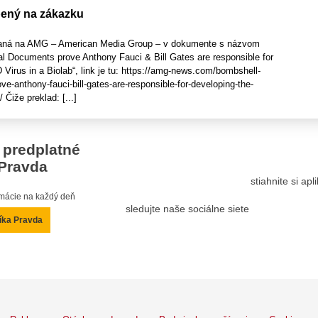
bený na zákazku
písaná na AMG – American Media Group – v dokumente s názvom
 Documents prove Anthony Fauci & Bill Gates are responsible for
Virus in a Biolab“, link je tu: https://amg-news.com/bombshell-
ve-anthony-fauci-bill-gates-are-responsible-for-developing-the-
/ Čiže preklad: [...]
 predplatné
Pravda
stiahnite si ap
ormácie na každý deň
sledujte naše sociálne siete
íka Pravda