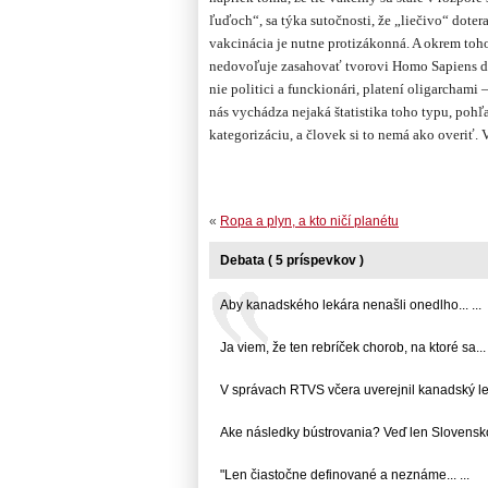
ľuďoch“, sa týka sutočnosti, že „liečivo“ dotera
vakcinácia je nutne protizákonná. A okrem toh
nedovoľuje zasahovať tvorovi Homo Sapiens do
nie politici a funckionári, platení oligarchami –
nás vychádza nejaká štatistika toho typu, pohľ
kategorizáciu, a človek si to nemá ako overiť
«
Ropa a plyn, a kto ničí planétu
Debata ( 5 príspevkov )
Aby kanadského lekára nenašli onedlho... ...
Ja viem, že ten rebríček chorob, na ktoré sa... .
V správach RTVS včera uverejnil kanadský leká
Ake následky bústrovania? Veď len Slovensko..
"Len čiastočne definované a neznáme... ...