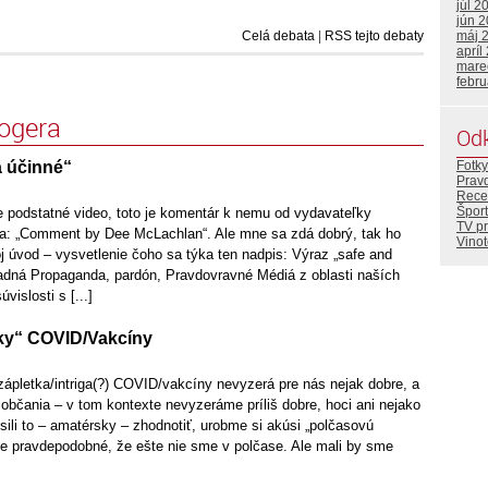
júl 2
jún 
Celá debata
|
RSS tejto debaty
máj 
apríl
mare
febr
logera
Od
a účinné“
Fotky
Prav
Rece
Šport
 podstatné video, toto je komentár k nemu od vydavateľky
TV p
: „Comment by Dee McLachlan“. Ale mne sa zdá dobrý, tak ho
Vino
 úvod – vysvetlenie čoho sa týka ten nadpis: Výraz „safe and
padná Propaganda, pardón, Pravdovravné Médiá z oblasti naších
vislosti s [...]
tky“ COVID/Vakcíny
zápletka/intriga(?) COVID/vakcíny nevyzerá pre nás nejak dobre, a
občania – v tom kontexte nevyzeráme príliš dobre, hoci ani nejako
ili to – amatérsky – zhodnotiť, urobme si akúsi „polčasovú
 je pravdepodobné, že ešte nie sme v polčase. Ale mali by sme