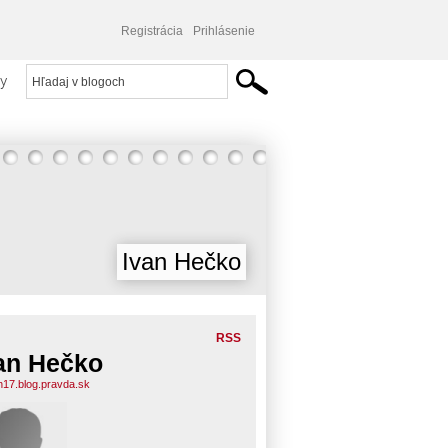
Registrácia
Prihlásenie
y
Ivan Hečko
RSS
an Hečko
n17.blog.pravda.sk