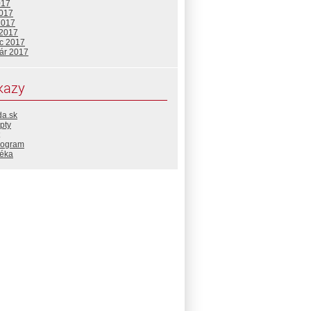
017
2017
2017
 2017
c 2017
uár 2017
kazy
da.sk
pty
rogram
téka