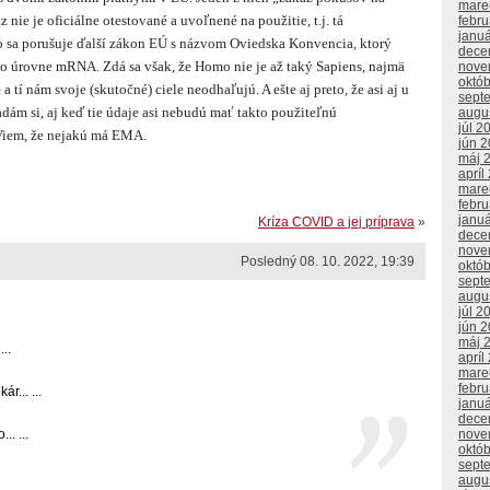
mare
z nie je oficiálne otestované a uvoľnené na použitie, t.j. tá
febr
janu
o sa porušuje ďalší zákon EÚ s názvom Oviedska Konvencia, ktorý
dece
 úrovne mRNA. Zdá sa však, že Homo nie je až taký Sapiens, najmä
nove
októ
 a tí nám svoje (skutočné) ciele neodhaľujú. A ešte aj preto, že asi aj u
sept
adám si, aj keď tie údaje asi nebudú mať takto použiteľnú
augu
júl 2
. Viem, že nejakú má EMA.
jún 
máj 
apríl
mare
febr
janu
Kríza COVID a jej príprava
»
dece
nove
Posledný 08. 10. 2022, 19:39
októ
sept
augu
júl 2
jún 
máj 
..
apríl
mare
febr
r... ...
janu
dece
. ...
nove
októ
sept
augu