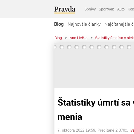
Správy
Športweb
Auto
Kok
Blog
Najnovšie články
Najčítanejšie č
Blog
>
Ivan Hečko
>
Štatistiky úmrtí sa v ni
Štatistiky úmrtí sa
menia
7. októbra 2022 19:59
, Prečítané 2 370x,
Iv