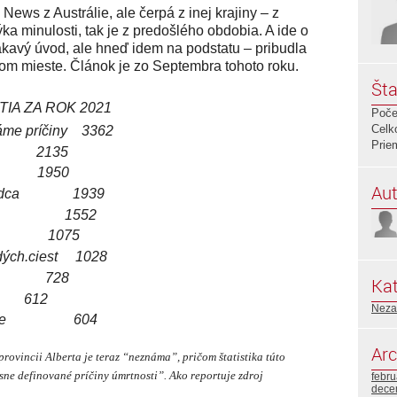
ews z Austrálie, ale čerpá z inej krajiny – z
ýka minulosti, tak je z predošlého obdobia. A ide o
o lákavý úvod, ale hneď idem na podstatu – pribudla
vom mieste. Článok je zo Septembra tohoto roku.
Šta
IA ZA ROK 2021
Poče
Celk
náme príčiny 3362
Prie
2135
1950
Aut
ba srdca 1939
ti pľúc 1552
rdu 1075
 dých.ciest 1028
us 728
Kat
612
Neza
 všeobecne 604
Arc
provincii Alberta je teraz “neznáma”, pričom štatistika túto
asne definované príčiny úmrtnosti”. Ako reportuje zdroj
febr
dece