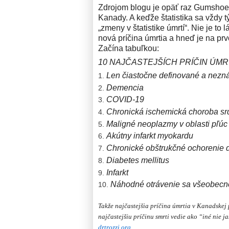
Zdrojom blogu je opäť raz Gumshoe N
Kanady. A keďže štatistika sa vždy t
„zmeny v štatistike úmrtí“. Nie je t
nová príčina úmrtia a hneď je na pr
Začína tabuľkou:
10 NAJČASTEJŠÍCH PRÍČIN ÚMRT
Len čiastočne definované a nez
Demencia 
COVID-19 
Chronická ischemická choro
Maligné neoplazmy v oblas
Akútny infarkt myoka
Chronické obštrukčné ochorenie
Diabetes mellit
Infarkt 
Náhodné otrávenie sa
Takže najčastejšia príčina úmrtia v Kanadskej 
najčastejšiu príčinu smrti vedie ako “iné nie j
drtrozzi.org…