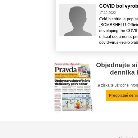
COVID bol vyro
17.12.2022
Celá história je po
„BOMBSHELL! Official
developing the COVID 
official-documents-pro
covid-virus-in-a-biolab
Objednajte si
denníka 
a získajte užitočné inf
Predplatné denn