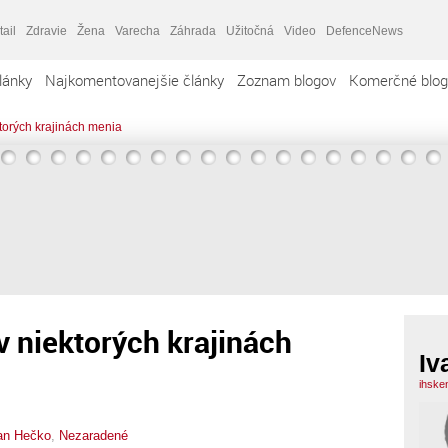
tail
Zdravie
Žena
Varecha
Záhrada
Užitočná
Video
DefenceNews
lánky
Najkomentovanejšie články
Zoznam blogov
Komerčné blog
ektorých krajinách menia
 v niektorých krajinách
Iv
ihske
an Hečko
,
Nezaradené