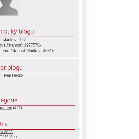
tistiky blogu
t článkov: 427
ová čítanosť: 1977578x
merná čítanosť článkov: 4631x
or blogu
Ivan Hečko
egórie
radené
(427)
hív
uár 2023
mber 2022