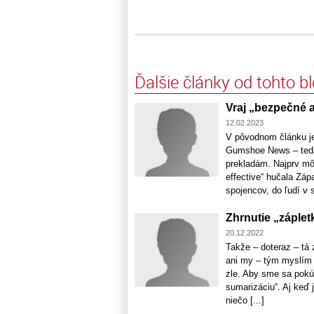
Ďalšie články od tohto b
Vraj „bezpečné 
12.02.2023
V pôvodnom článku je
Gumshoe News – teda
prekladám. Najprv môj
effective“ hučala Zá
spojencov, do ľudí v sú
Zhrnutie „záple
20.12.2022
Takže – doteraz – tá 
ani my – tým myslím 
zle. Aby sme sa pokús
sumarizáciu“. Aj keď
niečo [...]