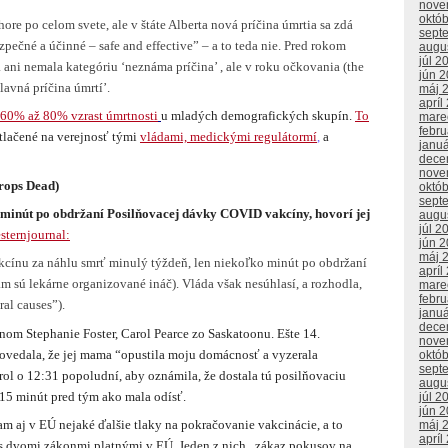
nove
októ
hore po celom svete, ale v štáte Alberta nová príčina úmrtia sa zdá
sept
ečné a účinné – safe and effective” – a to teda nie. Pred rokom
augu
júl 2
 ani nemala kategóriu ‘neznáma príčina’ , ale v roku očkovania (the
jún 
lavná príčina úmrtí’.
máj 
apríl
60% až 80% vzrast úmrtnosti
u mladých demografických skupín.
To
mare
febr
 tlačené na verejnosť tými
vládami, medickými regulátormí
,
a
janu
dece
nove
ops Dead
)
októ
sept
 minút po obdržaní Posilňovacej dávky
COVID vakcíny, hovorí jej
augu
júl 2
sternjournal:
jún 
máj 
ínu za náhlu smrť minulý týždeň, len niekoľko minút po obdržaní
apríl
tam sú lekárne organizované ináč). Vláda však nesúhlasí, a rozhodla,
mare
febr
ral causes”).
janu
dece
nom Stephanie Foster, Carol Pearce zo Saskatoonu. Ešte 14.
nove
ovedala, že jej mama “opustila moju domácnosť a vyzerala
októ
sept
rol o 12:31 popoludní, aby oznámila, že dostala tú posilňovaciu
augu
15 minút pred tým ako mala odísť.
júl 2
jún 
am aj v EÚ nejaké ďalšie tlaky na pokračovanie vakcinácie, a to
máj 
apríl
re s dvomi zákonmi platnými v EÚ. Jeden z nich „zákaz pokusov na