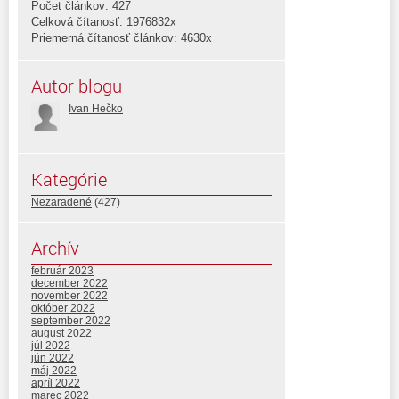
Počet článkov: 427
Celková čítanosť: 1976832x
Priemerná čítanosť článkov: 4630x
Autor blogu
Ivan Hečko
Kategórie
Nezaradené
(427)
Archív
február 2023
december 2022
november 2022
október 2022
september 2022
august 2022
júl 2022
jún 2022
máj 2022
apríl 2022
marec 2022