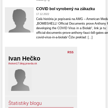
COVID bol vyrobený na zákazku
17.12.2022
Celá história je popísaná na AMG – American Med
„BOMBSHELL! Official Documents prove Anthony Fau
developing the COVID Virus in a Biolab“, link je t
official-documents-prove-anthony-fauci-bill-gates-ar
covid-virus-in-a-biolab/ Čiže preklad: [...]
RSS
Ivan Hečko
ihsken17.blog.pravda.sk
Štatistiky blogu