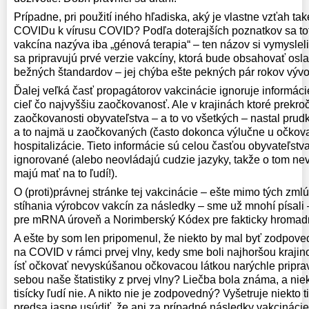
Prípadne, pri použití iného hľadiska, aký je vlastne vzťah ta
COVIDu k vírusu COVID? Podľa doterajších poznatkov sa totiž
vakcína nazýva iba „génová terapia“ – ten názov si vymysleli
sa pripravujú prvé verzie vakcíny, ktorá bude obsahovať osla
bežných štandardov – jej chýba ešte pekných pár rokov vývoj
Ďalej veľká časť propagátorov vakcinácie ignoruje informáci
cieľ čo najvyššiu zaočkovanosť. Ale v krajinách ktoré prekroči
zaočkovanosti obyvateľstva – a to vo všetkých – nastal pru
a to najmä u zaočkovaných (často dokonca výlučne u očkova
hospitalizácie. Tieto informácie sú celou časťou obyvateľstva
ignorované (alebo neovládajú cudzie jazyky, takže o tom nev
majú mať na to ľudí!).
O (proti)právnej stránke tej vakcinácie – ešte mimo tých zml
stíhania výrobcov vakcín za následky – sme už mnohí písali
pre mRNA úroveň a Norimberský Kódex pre fakticky hromad
A ešte by som len pripomenul, že niekto by mal byť zodpove
na COVID v rámci prvej vlny, kedy sme boli najhoršou kraji
ísť očkovať nevyskúšanou očkovacou látkou narýchle pripr
sebou naše štatistiky z prvej vlny? Liečba bola známa, a niekto
tisícky ľudí nie. A nikto nie je zodpovedný? Vyšetruje niekto 
predsa jasne usúdiť, že ani za prípadné následky vakcináci