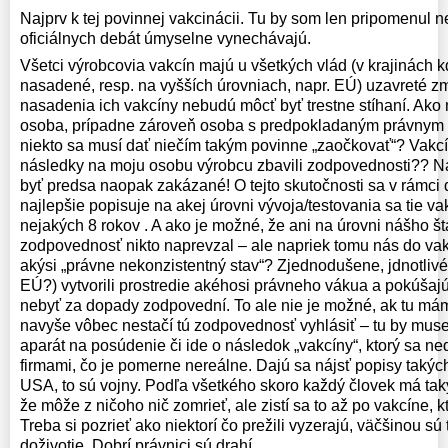
Najprv k tej povinnej vakcinácii. Tu by som len pripomenul ne
oficiálnych debát úmyselne vynechávajú.
Všetci výrobcovia vakcín majú u všetkých vlád (v krajinách k
nasadené, resp. na vyšších úrovniach, napr. EÚ) uzavreté z
nasadenia ich vakcíny nebudú môcť byť trestne stíhaní. Ak
osoba, prípadne zároveň osoba s predpokladaným právnym 
niekto sa musí dať niečím takým povinne „zaočkovať“? Vakcí
následky na moju osobu výrobcu zbavili zodpovednosti?? Na
byť predsa naopak zakázané! O tejto skutočnosti sa v rámci 
najlepšie popisuje na akej úrovni vývoja/testovania sa tie 
nejakých 8 rokov . A ako je možné, že ani na úrovni nášho št
zodpovednosť nikto naprevzal – ale napriek tomu nás do vakc
akýsi „právne nekonzistentný stav“? Zjednodušene, jdnotlivé 
EÚ?) vytvorili prostredie akéhosi právneho vákua a pokúšaj
nebyť za dopady zodpovední. To ale nie je možné, ak tu máme
navyše vôbec nestačí tú zodpovednosť vyhlásiť – tu by musel
aparát na posúdenie či ide o následok „vakcíny“, ktorý sa 
firmami, čo je pomerne nereálne. Dajú sa nájsť popisy takýc
USA, to sú vojny. Podľa všetkého skoro každý človek má tak
že môže z ničoho nič zomrieť, ale zistí sa to až po vakcíne, k
Treba si pozrieť ako niektorí čo prežili vyzerajú, väčšinou s
doživotie. Dobrí právnici sú drahí.