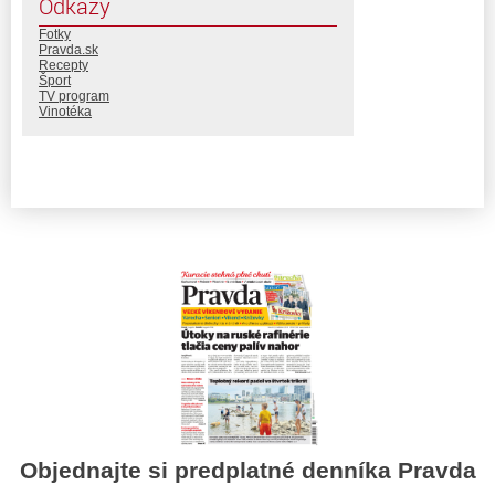
Odkazy
Fotky
Pravda.sk
Recepty
Šport
TV program
Vinotéka
Objednajte si predplatné denníka Pravda