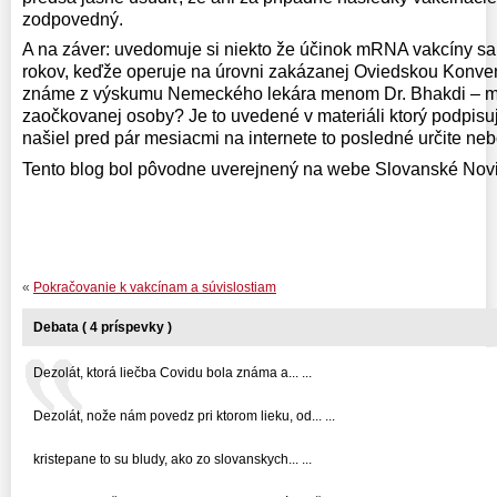
zodpovedný.
A na záver: uvedomuje si niekto že účinok mRNA vakcíny sa 
rokov, keďže operuje na úrovni zakázanej Oviedskou Konvenc
známe z výskumu Nemeckého lekára menom Dr. Bhakdi – môž
zaočkovanej osoby? Je to uvedené v materiáli ktorý podpis
našiel pred pár mesiacmi na internete to posledné určite neb
Tento blog bol pôvodne uverejnený na webe Slovanské Novi
«
Pokračovanie k vakcínam a súvislostiam
Debata ( 4 príspevky )
Dezolát, ktorá liečba Covidu bola známa a... ...
Dezolát, nože nám povedz pri ktorom lieku, od... ...
kristepane to su bludy, ako zo slovanskych... ...