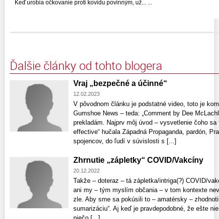
Keď urobia očkovanie proti kovidu povinným, už... ...
Ďalšie články od tohto blogera
Vraj „bezpečné a účinné“
12.02.2023
V pôvodnom článku je podstatné video, toto je ko
Gumshoe News – teda: „Comment by Dee McLachlan
prekladám. Najprv môj úvod – vysvetlenie čoho sa 
effective“ hučala Západná Propaganda, pardón, Pr
spojencov, do ľudí v súvislosti s [...]
Zhrnutie „zápletky“ COVID/Vakcíny
20.12.2022
Takže – doteraz – tá zápletka/intriga(?) COVID/vak
ani my – tým myslím občania – v tom kontexte nevy
zle. Aby sme sa pokúsili to – amatérsky – zhodnoti
sumarizáciu“. Aj keď je pravdepodobné, že ešte ni
niečo [...]