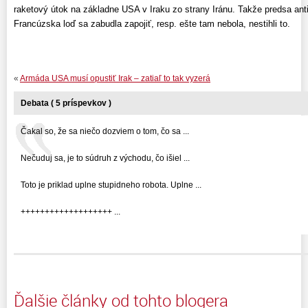
raketový útok na základne USA v Iraku zo strany Iránu. Takže predsa antit
Francúzska loď sa zabudla zapojiť, resp. ešte tam nebola, nestihli to.
«
Armáda USA musí opustiť Irak – zatiaľ to tak vyzerá
Debata ( 5 príspevkov )
Čakal so, že sa niečo dozviem o tom, čo sa ...
Nečuduj sa, je to súdruh z východu, čo išiel ...
Toto je priklad uplne stupidneho robota. Uplne ...
+++++++++++++++++++ ...
Ďalšie články od tohto blogera