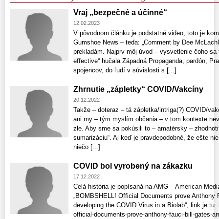
Vraj „bezpečné a účinné“
12.02.2023
V pôvodnom článku je podstatné video, toto je ko
Gumshoe News – teda: „Comment by Dee McLachlan
prekladám. Najprv môj úvod – vysvetlenie čoho sa 
effective“ hučala Západná Propaganda, pardón, Pr
spojencov, do ľudí v súvislosti s [...]
Zhrnutie „zápletky“ COVID/Vakcíny
20.12.2022
Takže – doteraz – tá zápletka/intriga(?) COVID/vak
ani my – tým myslím občania – v tom kontexte nevy
zle. Aby sme sa pokúsili to – amatérsky – zhodnoti
sumarizáciu“. Aj keď je pravdepodobné, že ešte ni
niečo [...]
COVID bol vyrobený na zákazku
17.12.2022
Celá história je popísaná na AMG – American Med
„BOMBSHELL! Official Documents prove Anthony Fau
developing the COVID Virus in a Biolab“, link je t
official-documents-prove-anthony-fauci-bill-gates-ar