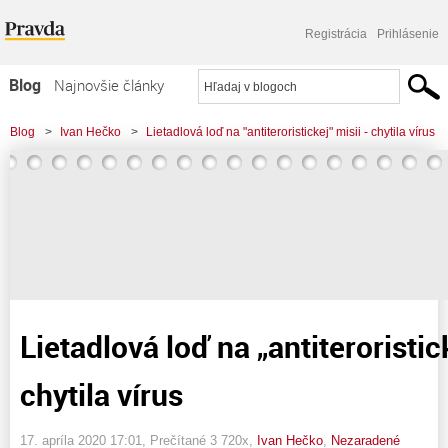
Registrácia
Prihlásenie
Blog
Najnovšie články
Najčítanejšie články
Blog
>
Ivan Hečko
>
Lietadlová loď na "antiteroristickej" misii - chytila vírus
Najkomentovanejšie články
Zoznam blogov
Komerčné blogy
Lietadlová loď na „antiteroristic
chytila vírus
17. apríla 2020 17:01
, Prečítané 3 720x,
Ivan Hečko
,
Nezaradené