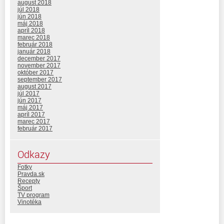
august 2018
júl 2018
jún 2018
máj 2018
apríl 2018
marec 2018
február 2018
január 2018
december 2017
november 2017
október 2017
september 2017
august 2017
júl 2017
jún 2017
máj 2017
apríl 2017
marec 2017
február 2017
Odkazy
Fotky
Pravda.sk
Recepty
Šport
TV program
Vinotéka