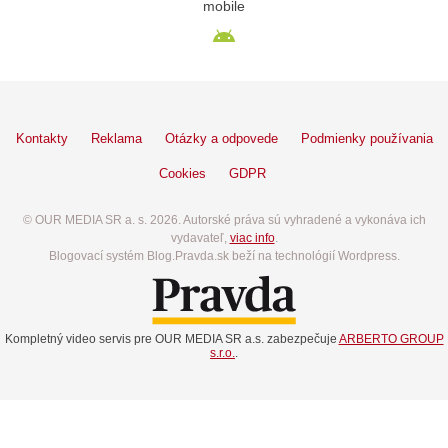
mobile
Kontakty
Reklama
Otázky a odpovede
Podmienky používania
Cookies
GDPR
© OUR MEDIA SR a. s. 2026. Autorské práva sú vyhradené a vykonáva ich
vydavateľ,
viac info
.
Blogovací systém Blog.Pravda.sk beží na technológií Wordpress.
Kompletný video servis pre OUR MEDIA SR a.s. zabezpečuje
ARBERTO GROUP
s.r.o.
.