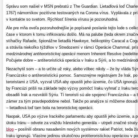
Správu som našiel v MSN prebratú z The Guardian. Lietadlová loď Charle
1767) námorníkov pozitívne testovaných na Corona vírus. Vyplávala z pr
v kontakte so svetom. Rýchlosť šírenia vírusu je pozoruhodná.
Ale pre mňa oveľa pozoruhodnejšie je popísané poslanie tejto lode s ce
čase v ktorom k tomu infikovaniu došlo. Má na palube (teda okrem značn
stíhačky Rafaele, špionážne lietadlá Hawkeye, helikoptéry Caracal a Cogu
a strávila niekoľko týždňov v Stredozemí v rámci Operácie Chammal, pr
medzinárodnej antiteroristickej operácii
menom Inherent Resolve (nedeliteľn
Počujete dobre – antiteroristická operácia v Iraku a Sýrii, a to medzinárodn
Nezachytil som – a to určite už roky, alebo vôbec nikdy – že by vláda Sýr
Francúzsko o antiteroristickú pomoc. Samozrejme registrujem že Irak, po 
teroristami z USA, vyzval USA aby opustili jeho územie, čo USA ignorujú. 
by Francúzi prišli na základe tejto výzvy pomôcť Iraku vyhnať z Iraku tero
obsadili Irak a rozvrátili Sýriu. Tí teroristi sú ale spojenci Francúzska – a
zámer za tým pravdepodobne nebol. Takže po analýze si môžeme dosadiť 
– lietadlová loď tam bola na teroristickej operácii.
Naopak, USA po výzve Irackého parlamentu aby opustili jeho územie, a
útoku Iránu – odvete za vraždu Iránskeho generála – utrpeli značné straty
blog
– posilnili obranu nasadením nových systémov rakiet Patriot, teda ži
Iraku ignorujú. Vlastne jedinou skutočnou protiteroristickou operáciou v 