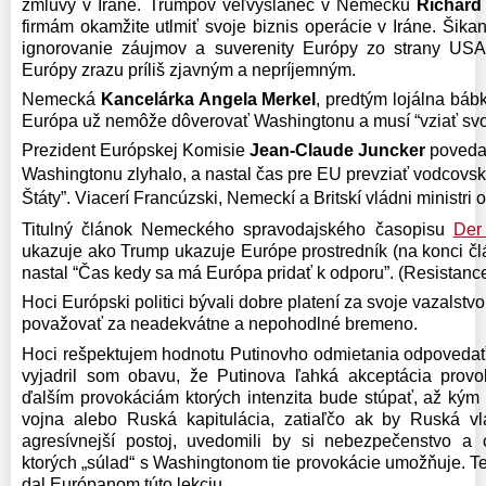
zmluvy v Iráne. Trumpov veľvyslanec v Nemecku
Richard
firmám okamžite utlmiť svoje biznis operácie v Iráne. Šik
ignorovanie záujmov a suverenity Európy zo strany USA 
Európy zrazu príliš zjavným a nepríjemným.
Nemecká
Kancelárka Angela Merkel
, predtým lojálna bá
Európa už nemôže dôverovať Washingtonu a musí “vziať svoj
Prezident Európskej Komisie
Jean-Claude Juncker
povedal
Washingtonu zlyhalo, a nastal čas pre EU prevziať vodcovsk
Štáty”. Viacerí Francúzski, Nemeckí a Britskí vládni ministri o
Titulný článok Nemeckého spravodajského časopisu
Der
ukazuje ako Trump ukazuje Európe prostredník (na konci čl
nastal “Čas kedy sa má Európa pridať k odporu”. (Resistanc
Hoci Európski politici bývali dobre platení za svoje vazalstvo
považovať za neadekvátne a nepohodlné bremeno.
Hoci rešpektujem hodnotu Putinovho odmietania odpovedať
vyjadril som obavu, že Putinova ľahká akceptácia prov
ďalším provokáciám ktorých intenzita bude stúpať, až kým
vojna alebo Ruská kapitulácia, zatiaľčo ak by Ruská v
agresívnejší postoj, uvedomili by si nebezpečenstvo a 
ktorých „súlad“ s Washingtonom tie provokácie umožňuje. T
dal Európanom túto lekciu.