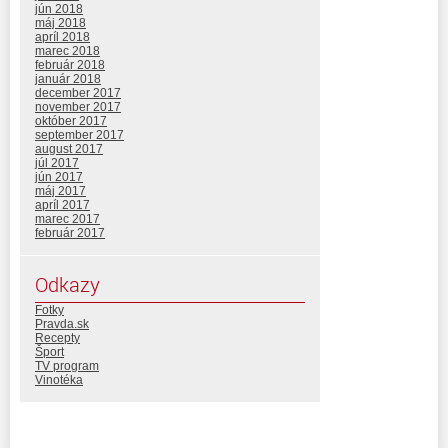
jún 2018
máj 2018
apríl 2018
marec 2018
február 2018
január 2018
december 2017
november 2017
október 2017
september 2017
august 2017
júl 2017
jún 2017
máj 2017
apríl 2017
marec 2017
február 2017
Odkazy
Fotky
Pravda.sk
Recepty
Šport
TV program
Vinotéka