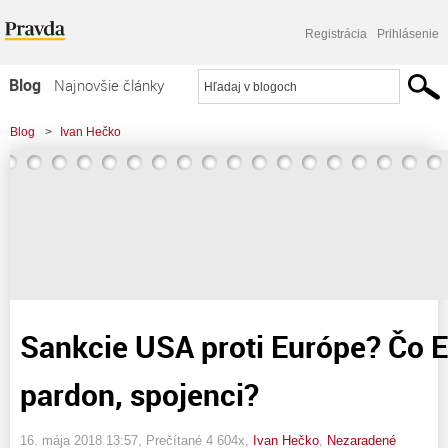
Registrácia
Prihlásenie
Blog
Najnovšie články
Najčítanejšie články
Blog
>
Ivan Hečko
Najkomentovanejšie články
>
Sankcie USA proti Európe? Čo Európski vazali, pardon, spojenci?
Zoznam blogov
Komerčné blogy
Sankcie USA proti Európe? Čo E
pardon, spojenci?
16. mája 2018 13:57
, Prečítané 4 604x,
Ivan Hečko
,
Nezaradené