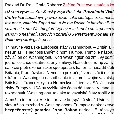
Preklad Dr. Paul Craig Roberts:
Začína Putinova stratégia k
Už som vysvetlil Kresťanský zvyk Ruského
Prezidenta Vlad
druhé líce
Západným provokáciám, ako stratégiu oznámenia
rozumné, zatiaľčo Západ nie, a že nie Rusko je hrozbou E
suverenite, ale Washington. Vyhoveniu Izraelu odstúpením o
Iránom o nešírení jadrových zbraní US
Prezident Donald T
Putinovej stratégii úspech.
Tri hlavné vazalské Európske štáty Washingtonu – Británia
nesúhlasili s jednostranným činom Trumpa. Trump je názoru
závisí len od Washingtonu. Keď Washington od zmluvy odstúp
jedno, čo chcú ostatné strany zmluvy. Následne Trump zamý
sankcie proti ekonomickej spolupráci s Iránom a nasadiť ďal
Británia, Francúzsko a Nemecko pokračujú v realizácii obch
s Iránom, Washington nasadí sankcie aj proti svojím vazalský
Britských, Francúzskych a Nemeckých firiem v USA. Je jasné
zisky Európy v USA sú vyššie ako čo sa dá zarobiť v Iráne, 
rozhodnutiu Washingtonu, tak ako to vazalské štáty robili v m
A možno to urobia. Ale tentoraz je tu „spätná vlna“. Uvidí sa, 
slov až po rozchod s Washingtonom. Trumpov neokonzervat
bezpečnostný poradca John Bolton
nariadil Európskym