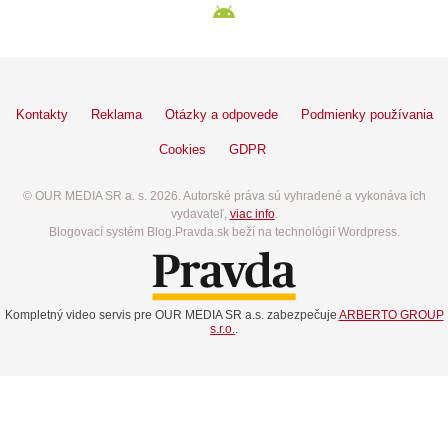
Kontakty
Reklama
Otázky a odpovede
Podmienky používania
Cookies
GDPR
© OUR MEDIA SR a. s. 2026. Autorské práva sú vyhradené a vykonáva ich
vydavateľ,
viac info
.
Blogovací systém Blog.Pravda.sk beží na technológií Wordpress.
Kompletný video servis pre OUR MEDIA SR a.s. zabezpečuje
ARBERTO GROUP
s.r.o.
.