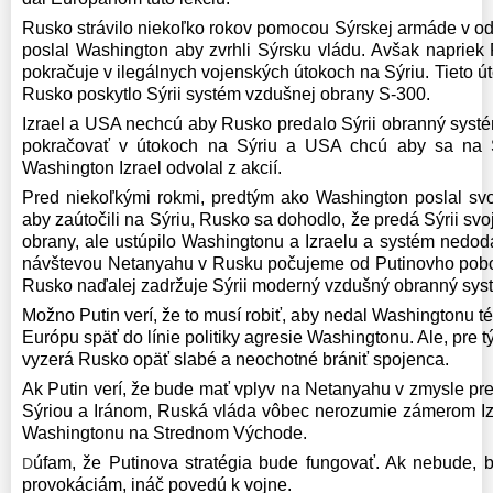
Rusko strávilo niekoľko rokov pomocou Sýrskej armáde v odst
poslal Washington aby zvrhli Sýrsku vládu. Avšak napriek R
pokračuje v ilegálnych vojenských útokoch na Sýriu. Tieto úto
Rusko poskytlo Sýrii systém vzdušnej obrany S-300.
Izrael a USA nechcú aby Rusko predalo Sýrii obranný systé
pokračovať v útokoch na Sýriu a USA chcú aby sa na Sý
Washington Izrael odvolal z akcií.
Pred niekoľkými rokmi, predtým ako Washington poslal svoj
aby zaútočili na Sýriu, Rusko sa dohodlo, že predá Sýrii sv
obrany, ale ustúpilo Washingtonu a Izraelu a systém nedodal
návštevou Netanyahu v Rusku počujeme od Putinovho pob
Rusko naďalej zadržuje Sýrii moderný vzdušný obranný sys
Možno Putin verí, že to musí robiť, aby nedal Washingtonu té
Európu späť do línie politiky agresie Washingtonu. Ale, pre tý
vyzerá Rusko opäť slabé a neochotné brániť spojenca.
Ak Putin verí, že bude mať vplyv na Netanyahu v zmysle pr
Sýriou a Iránom, Ruská vláda vôbec nerozumie zámerom Iz
Washingtonu na Strednom Východe.
úfam, že Putinova stratégia bude fungovať. Ak nebude, 
D
provokáciám, ináč povedú k vojne.