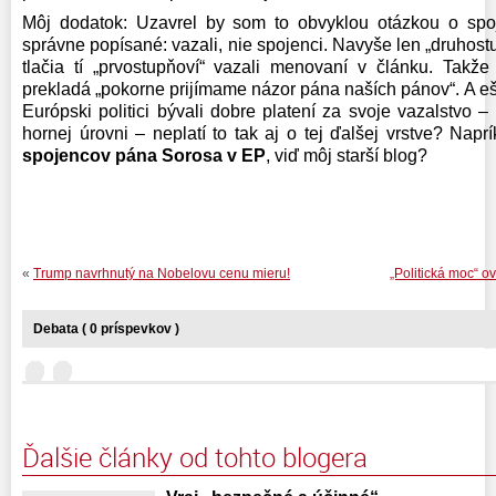
Môj dodatok: Uzavrel by som to obvyklou otázkou o spoj
správne popísané: vazali, nie spojenci. Navyše len „druhostu
tlačia tí „prvostupňoví“ vazali menovaní v článku. Takž
prekladá „pokorne prijímame názor pána naších pánov“. A eš
Európski politici bývali dobre platení za svoje vazalstvo –
hornej úrovni – neplatí to tak aj o tej ďalšej vrstve? Napr
spojencov pána Sorosa v EP
, viď môj starší blog?
«
Trump navrhnutý na Nobelovu cenu mieru!
„Politická moc“ o
Debata ( 0 príspevkov )
Ďalšie články od tohto blogera