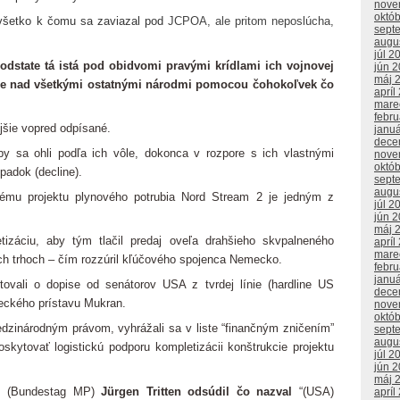
nove
októ
 všetko k čomu sa zaviazal pod
JCPOA, ale pritom neposlúcha,
sept
augu
júl 2
dstate tá istá pod obidvomi pravými krídlami ich vojnovej
jún 
máj 
cie nad všetkými ostatnými národmi pomocou čohokoľvek čo
apríl
mare
febr
jšie vopred odpísané.
janu
dece
by sa ohli podľa ich vôle, dokonca v rozpore s ich vlastnými
nove
októ
padok (decline).
sept
augu
ému projektu plynového potrubia Nord Stream 2 je jedným z
júl 2
jún 
máj 
izáciu, aby tým tlačil predaj oveľa drahšieho skvpalneného
apríl
mare
h trhoch – čím rozzúril kľúčového spojenca Nemecko.
febr
janu
vali o dopise od senátorov USA z tvrdej línie (hardline US
dece
ckého prístavu Mukran.
nove
októ
zinárodným právom, vyhrážali sa v liste “finančným zničením”
sept
augu
skytovať logistickú podporu kompletizácii konštrukcie projektu
júl 2
jún 
máj 
u (Bundestag MP)
J
ü
rgen Tritten
odsúdil čo nazval
“(USA)
apríl