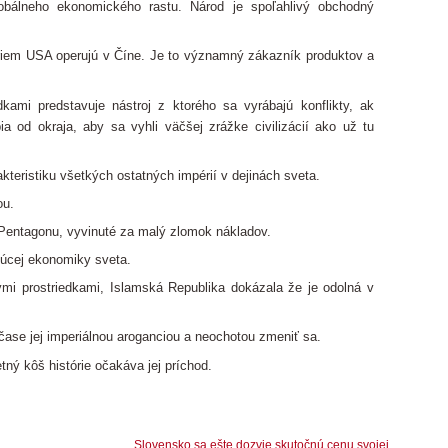
bálneho ekonomického rastu. Národ je spoľahlivý obchodný
riem USA operujú v Číne. Je to významný zákazník produktov a
kami predstavuje nástroj z ktorého sa vyrábajú konflikty, ak
a od okraja, aby sa vyhli väčšej zrážke civilizácií ako už tu
teristiku všetkých ostatných impérií v dejinách sveta.
ou.
 Pentagonu, vyvinuté za malý zlomok nákladov.
úcej ekonomiky sveta.
mi prostriedkami, Islamská Republika dokázala že je odolná v
čase jej imperiálnou aroganciou a neochotou zmeniť sa.
ný kôš histórie očakáva jej príchod.
Slovensko sa ešte dozvie skutočnú cenu svojej