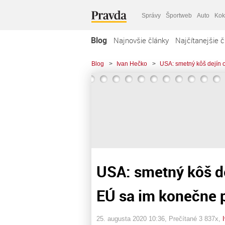
Správy
Športweb
Auto
Kok
Blog
Najnovšie články
Najčítanejšie č
Blog
>
Ivan Hečko
>
USA: smetný kôš dejín 
USA: smetný kôš de
EÚ sa im konečne p
25. augusta 2020 10:36
, Prečítané 3 837x,