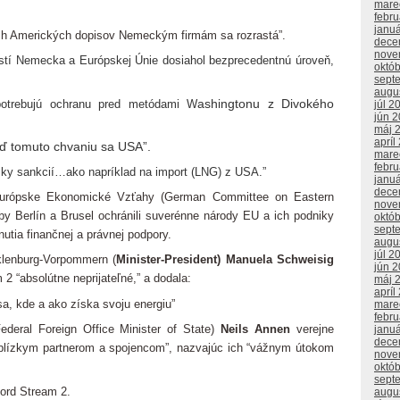
mare
febr
janu
ých Amerických dopisov Nemeckým firmám sa rozrastá”.
dece
nove
stí Nemecka a Európskej Únie dosiahol bezprecedentnú úroveň,
októ
sept
augu
ashingtonu z Divokého
potrebujú ochranu pred metódami W
júl 2
jún 
máj 
apríl
eď tomuto chvaniu sa USA”.
mare
febr
žky sankcií…ako napríklad na import (LNG) z USA.”
janu
dece
európske Ekonomické Vzťahy (German Committee on Eastern
nove
y Berlín a Brusel ochránili suverénne národy EU a ich podniky
októ
sept
nutia finančnej a právnej podpory.
augu
júl 2
lenburg-Vorpommern (
Minister-President) Manuela Schweisig
jún 
 “absolútne neprijateľné,” a dodala:
máj 
apríl
a, kde a ako získa svoju energiu”
mare
febr
ederal Foreign Office Minister of State)
Neils Annen
verejne
janu
dece
ti blízkym partnerom a spojencom”, nazvajúc ich “vážnym útokom
nove
októ
sept
ord Stream 2.
augu