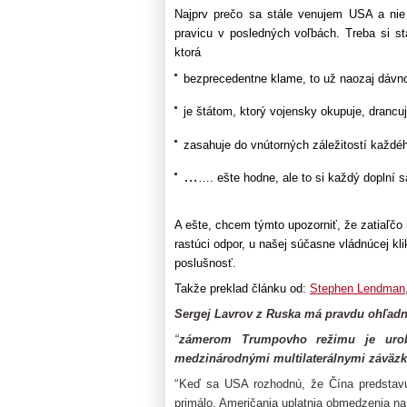
Najprv prečo sa stále venujem USA a nie
pravicu v posledných voľbách. Treba si st
ktorá
bezprecedentne klame, to už naozaj dávn
je štátom, ktorý vojensky okupuje, drancuj
zasahuje do vnútorných záležitostí každéh
…
…. ešte hodne, ale to si každý doplní 
A ešte, chcem týmto upozorniť, že zatiaľč
rastúci odpor, u našej súčasne vládnúcej klik
poslušnosť.
Takže preklad článku od:
Stephen Lendman
Sergej Lavrov z Ruska má pravdu ohľad
“
zámerom Trumpovho režimu
je urob
medzinárodnými
multilaterálnymi záväzk
“
Keď sa USA rozhodnú, že Čína predstavu
primálo, Američania uplatnia obmedzenia na