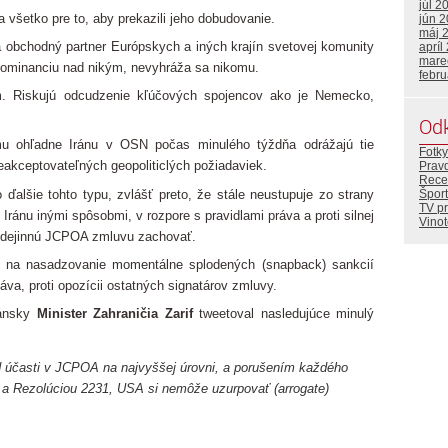
júl 2
a všetko pre to, aby prekazili jeho dobudovanie.
jún 
máj 
a obchodný partner Európskych a iných krajín svetovej komunity
apríl
mare
dominanciu nad nikým, nevyhráža sa nikomu.
febr
om. Riskujú odcudzenie kľúčových spojencov ako je Nemecko,
Od
u ohľadne Iránu v OSN počas minulého týždňa odrážajú tie
Fotky
neakceptovateľných geopoliticlých požiadaviek.
Prav
Rece
 ďalšie tohto typu, zvlášť preto, že stále neustupuje zo strany
Šport
TV p
Iránu inými spôsobmi, v rozpore s pravidlami práva a proti silnej
Vino
tú dejinnú JCPOA zmluvu zachovať.
 na nasadzovanie momentálne splodených (snapback) sankcií
onáva, proti opozícii ostatných signatárov zmluvy.
ránsky
Minister Zahraničia Zarif
tweetoval nasledujúce minulý
od účasti v JCPOA na najvyššej úrovni, a porušením každého
a Rezolúciou 2231, USA si nemôže uzurpovať (arrogate)