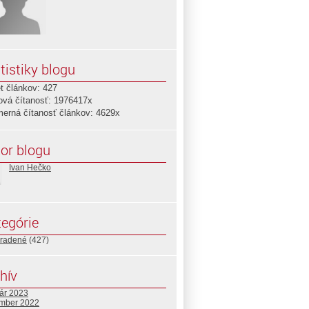
tistiky blogu
t článkov: 427
ová čítanosť: 1976417x
merná čítanosť článkov: 4629x
or blogu
Ivan Hečko
egórie
radené
(427)
hív
uár 2023
mber 2022