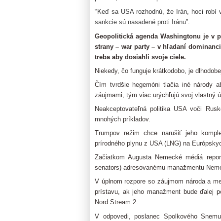
“
Keď sa USA rozhodnú, že Irán, hoci robí
sankcie sú nasadené proti Iránu”.
Geopolitická agenda Washingtonu je v po
strany – war party – v hľadaní dominan
treba aby dosiahli svoje ciele.
Niekedy, čo funguje krátkodobo, je dlhodobe
Čím tvrdšie hegemóni tlačia iné národy a
záujmami, tým viac urýchľujú svoj vlastný ú
Neakceptovateľná politika USA voči Rusk
mnohých príkladov.
Trumpov režim chce narušiť jeho komplet
prírodného plynu z USA (LNG) na Európskyc
Začiatkom Augusta Nemecké médiá reporto
senators) adresovanému manažmentu Neme
V úplnom rozpore so záujmom národa a med
prístavu, ak jeho manažment bude ďalej po
Nord Stream 2.
V odpovedi, poslanec Spolkového Snem