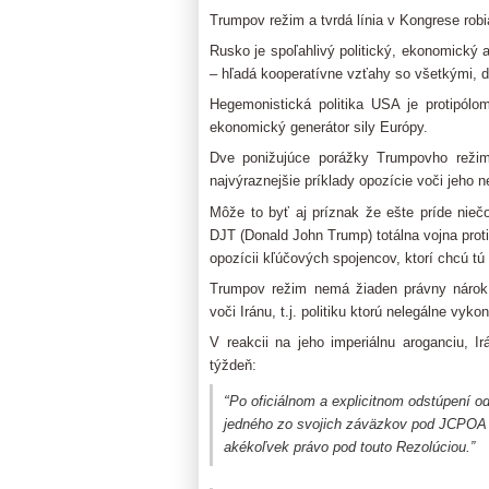
Trumpov režim a tvrdá línia v Kongrese robi
Rusko je spoľahlivý politický, ekonomický 
– hľadá kooperatívne vzťahy so všetkými, 
Hegemonistická politika USA je protipól
ekonomický generátor sily Európy.
Dve ponižujúce porážky Trumpovho režim
najvýraznejšie príklady opozície voči jeho 
Môže to byť aj príznak že ešte príde niečo
DJT (Donald John Trump) totálna vojna proti 
opozícii kľúčových spojencov, ktorí chcú 
Trumpov režim nemá žiaden právny nárok
voči Iránu, t.j. politiku ktorú nelegálne vyk
V reakcii na jeho imperiálnu aroganciu, I
týždeň:
“
Po oficiálnom a explicitnom odstúpení 
jedného zo svojich záväzkov pod JCPOA 
akékoľvek právo pod touto Rezolúciou.”