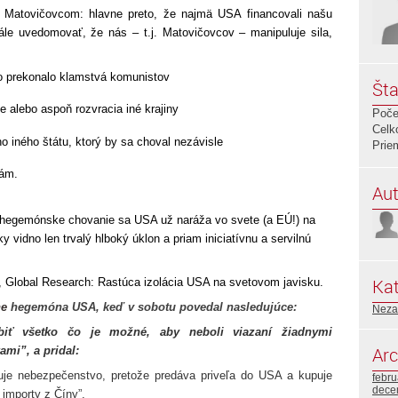
 Matovičovcom: hlavne preto, že najmä USA financovali našu
ále uvedomovať, že nás – t.j. Matovičovcov – manipuluje sila,
o prekonalo klamstvá komunistov
Šta
e alebo aspoň rozvracia iné krajiny
Poče
Celk
o iného štátu, ktorý by sa choval nezávisle
Prie
sám.
Aut
o hegemónske chovanie sa USA už naráža vo svete (a EÚ!) na
y vidno len trvalý hlboký úklon a priam iniciatívnu a servilnú
Kat
, Global Research: Rastúca izolácia USA na svetovom javisku.
ne
hegemóna USA, keď v sobotu povedal nasledujúce:
Neza
iť všetko čo je možné, aby neboli viazaní žiadnymi
Arc
ami”, a pridal:
je nebezpečenstvo, pretože predáva priveľa do USA a kupuje
febr
dece
 importy z Číny”.