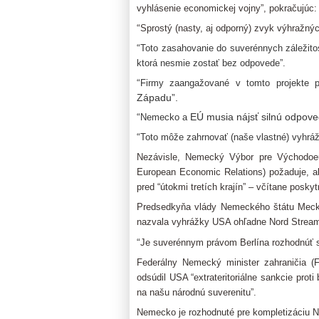
vyhlásenie economickej vojny”, pokračujúc:
“
Sprostý (nasty, aj odporný) zvyk výhražn
“
Toto zasahovanie do suverénnych záležito
ktorá nesmie zostať bez odpovede”.
“
Firmy zaangažované v tomto projekte 
Západu”.
“
EÚ musia nájsť silnú odpov
Nemecko a
“
Toto môže zahrnovať (naše vlastné) vyhrá
Nezávisle, Nemecký Výbor pre Východo
European Economic Relations) požaduje, ab
pred “útokmi tretích krajín” – včítane poskyt
Predsedkyňa vlády Nemeckého štátu Meck
nazvala vyhrážky USA ohľadne Nord Stream 2
“
Je suverénnym právom Berlína rozhodnúť s
Federálny Nemecký minister zahraničia (F
odsúdil USA “extrateritoriálne sankcie pro
na našu národnú suverenitu”.
Nemecko je rozhodnuté pre kompletizáciu N