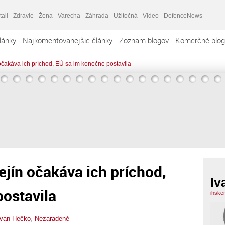
tail
Zdravie
Žena
Varecha
Záhrada
Užitočná
Video
DefenceNews
lánky
Najkomentovanejšie články
Zoznam blogov
Komerčné blog
očakáva ich príchod, EÚ sa im konečne postavila
jín očakáva ich príchod,
Iv
ostavila
ihske
Ivan Hečko
,
Nezaradené