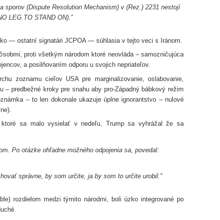
sporov (Dispute Resolution Mechanism) v (Rez.) 2231 nestojí
s NO LEG TO STAND ON).”
o — ostatní signatári JCPOA — súhlasia v tejto veci s Iránom.
ôsobmi, proti všetkým národom ktoré neovláda – samozničujúca
encov, a posilňovaním odporu u svojich nepriateľov.
chu zoznamu cieľov USA pre marginalizovanie, oslabovanie,
ku – predbežné kroky pre snahu aby pro-Západný bábkový režim
poznámka – to len dokonale ukazuje úplne ignorantstvo – nulové
ne).
ktoré sa malo vysielať v nedeľu, Trump sa vyhrážal že sa
om. Po otázke ohľadne možného odpojenia sa, povedal:
ovať správne, by som určite, ja by som to určite urobil.”
able) rozdielom medzi týmito národmi, boli úzko integrované po
duché.