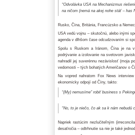
“
Odvolávka USA na Mechanizmus riešenia 
na ničom (nemá na akej nohe stáť – ha
Rusko, Čína, Británia, Francúzsko a Nemeck
USA vedú vojnu – skutočnú, alebo inými sp
agenda v dlhšom čase odcudzovaním si spoj
Spolu s Ruskom a Iránom, Čína je na vr
podrývanie a izolovanie na svetovom javis
nahradil jej suverénnu nezávislosť (moja 
vedomosti – tých bohatých Američanov o Čí
Na vopred nahratom Fox News interview 
ekonomicky odpojí od Číny, takto:
“
(My) nemusíme” robiť business s Peking
“
No, to je niečo, čo ak sa k nám nebudú ch
Napriek rastúcim nezlučiteľným (irreconcil
desaťročia – odtrhnutie sa nie je také jedno