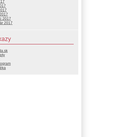
017
2017
2017
 2017
c 2017
uár 2017
kazy
da.sk
pty
rogram
téka