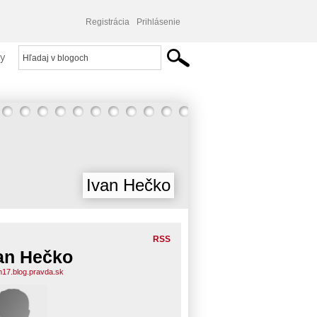
Registrácia
Prihlásenie
y
Ivan Hečko
RSS
an Hečko
n17.blog.pravda.sk