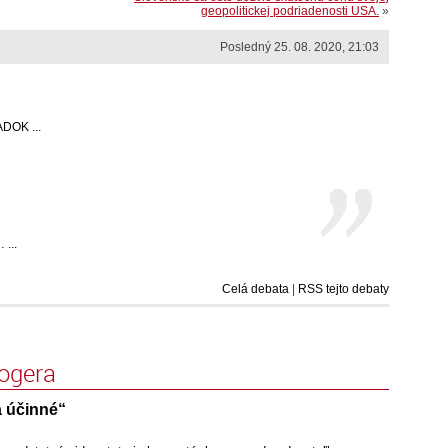
geopolitickej podriadenosti USA.
»
Posledný 25. 08. 2020, 21:03
DOK ...
 ...
Celá debata
|
RSS tejto debaty
logera
a účinné“