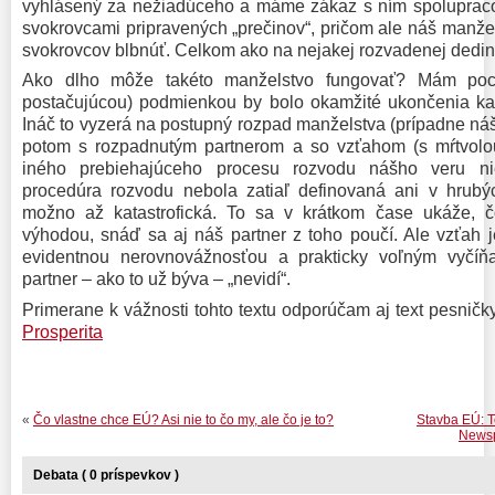
vyhlásený za nežiadúceho a máme zákaz s ním spolupracov
svokrovcami pripravených „prečinov“, pričom ale náš manžel
svokrovcov blbnúť. Celkom ako na nejakej rozvadenej dedin
Ako dlho môže takéto manželstvo fungovať? Mám poci
postačujúcou) podmienkou by bolo okamžité ukončenia kaf
Ináč to vyzerá na postupný rozpad manželstva (prípadne ná
potom s rozpadnutým partnerom a so vzťahom (s mŕtvolou
iného prebiehajúceho procesu rozvodu nášho veru n
procedúra rozvodu nebola zatiaľ definovaná ani v hrubýc
možno až katastrofická. To sa v krátkom čase ukáže, 
výhodou, snáď sa aj náš partner z toho poučí. Ale vzťah
evidentnou nerovnovážnosťou a prakticky voľným vyčíň
partner – ako to už býva – „nevidí“.
Primerane k vážnosti tohto textu odporúčam aj text pesničk
Prosperita
«
Čo vlastne chce EÚ? Asi nie to čo my, ale čo je to?
Stavba EÚ: Te
Newsp
Debata ( 0 príspevkov )