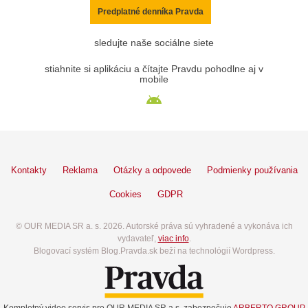
Predplatné denníka Pravda
sledujte naše sociálne siete
stiahnite si aplikáciu a čítajte Pravdu pohodlne aj v
mobile
Kontakty
Reklama
Otázky a odpovede
Podmienky používania
Cookies
GDPR
© OUR MEDIA SR a. s. 2026. Autorské práva sú vyhradené a vykonáva ich
vydavateľ,
viac info
.
Blogovací systém Blog.Pravda.sk beží na technológií Wordpress.
Kompletný video servis pre OUR MEDIA SR a.s. zabezpečuje
ARBERTO GROUP