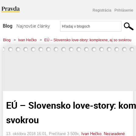
Registrácia
Prihlásenie
Blog
Najnovšie články
Najčítanejšie články
Blog
>
Ivan Hečko
>
EÚ – Slovensko love-story: komplexne, aj so svokrou
Najkomentovanejšie články
Zoznam blogov
Komerčné blogy
EÚ – Slovensko love-story: kom
svokrou
13. októbra 2018 16:01
, Prečítané 3 509x,
Ivan Hečko
,
Nezaradené