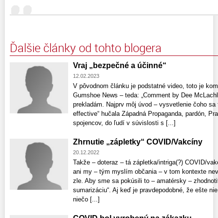
Ďalšie články od tohto blogera
Vraj „bezpečné a účinné“
12.02.2023
V pôvodnom článku je podstatné video, toto je ko
Gumshoe News – teda: „Comment by Dee McLachlan
prekladám. Najprv môj úvod – vysvetlenie čoho sa 
effective“ hučala Západná Propaganda, pardón, Pr
spojencov, do ľudí v súvislosti s [...]
Zhrnutie „zápletky“ COVID/Vakcíny
20.12.2022
Takže – doteraz – tá zápletka/intriga(?) COVID/vak
ani my – tým myslím občania – v tom kontexte nevy
zle. Aby sme sa pokúsili to – amatérsky – zhodnoti
sumarizáciu“. Aj keď je pravdepodobné, že ešte ni
niečo [...]