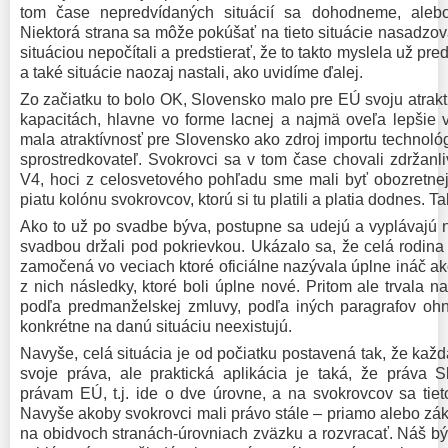
tom čase nepredvídaných situácií sa dohodneme, aleb
Niektorá strana sa môže pokúšať na tieto situácie nasadzo
situáciou nepočítali a predstierať, že to takto myslela už pr
a také situácie naozaj nastali, ako uvidíme ďalej.
Zo začiatku to bolo OK, Slovensko malo pre EÚ svoju atrak
kapacitách, hlavne vo forme lacnej a najmä oveľa lepšie v
mala atraktívnosť pre Slovensko ako zdroj importu technológi
sprostredkovateľ. Svokrovci sa v tom čase chovali zdržanl
V4, hoci z celosvetového pohľadu sme mali byť obozretnejš
piatu kolónu svokrovcov, ktorú si tu platili a platia dodnes. 
Ako to už po svadbe býva, postupne sa udejú a vyplávajú n
svadbou držali pod pokrievkou. Ukázalo sa, že celá rodina d
zamočená vo veciach ktoré oficiálne nazývala úplne ináč ako 
z nich následky, ktoré boli úplne nové. Pritom ale trvala
podľa predmanželskej zmluvy, podľa iných paragrafov ohn
konkrétne na danú situáciu neexistujú.
Navyše, celá situácia je od počiatku postavená tak, že kaž
svoje práva, ale praktická aplikácia je taká, že práva 
právam EÚ, t.j. ide o dve úrovne, a na svokrovcov sa tie
Navyše akoby svokrovci mali právo stále – priamo alebo zák
na obidvoch stranách-úrovniach zväzku a rozvracať. Náš bý