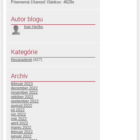
Priemerná čítanosť článkov: 4629x
Autor blogu
Ivan Hečko
Kategórie
Nezaradené
(427)
Archív
február 2023
december 2022
november 2022
október 2022
september 2022
august 2022
júl 2022
jún 2022
máj 2022
apríl 2022
marec 2022
február 2022
január 2022