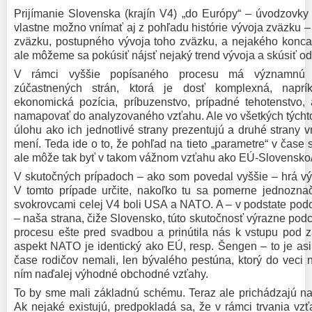
Prijímanie Slovenska (krajín V4) „do Európy“ – úvodzovky p
vlastne možno vnímať aj z pohľadu histórie vývoja zväzku – 
zväzku, postupného vývoja toho zväzku, a nejakého konca
ale môžeme sa pokúsiť nájsť nejaký trend vývoja a skúsiť od
V rámci vyššie popísaného procesu má významnú ú
zúčastnených strán, ktorá je dosť komplexná, naprík
ekonomická pozícia, príbuzenstvo, prípadné tehotenstvo,
namapovať do analyzovaného vzťahu. Ale vo všetkých tých
úlohu ako ich jednotlivé strany prezentujú a druhé strany v
mení. Teda ide o to, že pohľad na tieto „parametre“ v čase 
ale môže tak byť v takom vážnom vzťahu ako EÚ-Slovensko
V skutočných prípadoch – ako som povedal vyššie – hrá v
V tomto prípade určite, nakoľko tu sa pomerne jednozna
svokrovcami celej V4 boli USA a NATO. A – v podstate podo
– naša strana, čiže Slovensko, túto skutočnosť výrazne podc
procesu ešte pred svadbou a prinútila nás k vstupu pod 
aspekt NATO je identický ako EÚ, resp. Šengen – to je asi
čase rodičov nemali, len bývalého pestúna, ktorý do veci 
ním naďalej výhodné obchodné vzťahy.
To by sme mali základnú schému. Teraz ale prichádzajú n
Ak nejaké existujú, predpokladá sa, že v rámci trvania vzť