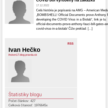
COVID bol vyrobený na zákazku
17.12.2022
Celá história je popísaná na AMG – American Med
„BOMBSHELL! Official Documents prove Anthony Fau
developing the COVID Virus in a Biolab“, link je t
official-documents-prove-anthony-fauci-bill-gates-ar
covid-virus-in-a-biolab/ Čiže preklad: [...]
RSS
Ivan Hečko
ihsken17.blog.pravda.sk
Štatistiky blogu
Počet článkov: 427
Celková čítanosť: 1976645x