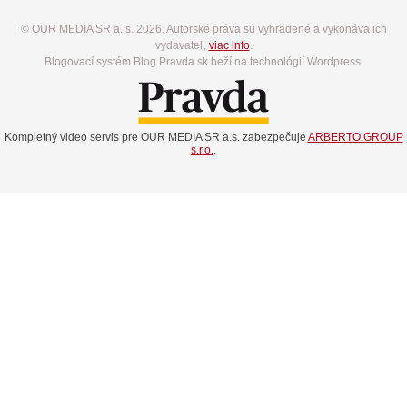
© OUR MEDIA SR a. s. 2026. Autorské práva sú vyhradené a vykonáva ich
vydavateľ,
viac info
.
Blogovací systém Blog.Pravda.sk beží na technológií Wordpress.
Kompletný video servis pre OUR MEDIA SR a.s. zabezpečuje
ARBERTO GROUP
s.r.o.
.