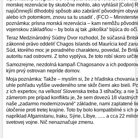
morskej rezervácie by skutočne mohlo, ako vyhlásil [Colin]
najúčinnejší dlhodobý spôsob ako zabrániť pôvodným obyv
alebo ich potomkom, znovu sa tu usadiť ‚ (FCO – Ministerstv
poznámka: prísna morská rezervácia – kam nemôžu pôvodní 
vojenskou základňou – by bola aj tak „pikoška“ bijúca do očí
Teraz Medzinárodný Súdny Dvor rozhodol, že súčasná Brits
zákonné právo oddeliť Chagos Islands od Maurícia keď zaruč
Súd, ktorého moc je poradného charakteru, povedal, že Britá
autoritu nad ostrovmi. Z toho vyplýva, že toto robí skoro ur
Samozrejme, nezdolná kampaň Chagosanov a ich podporovat
kým prvý ostrovan nepríde domov.
Moja poznámka: Takže – myslím si, že z hľadiska chovania 
uhle pohľadu vyššie uvedeného sme skôr čierni ako bieli. P
z ich expertov, na veľkosť Slovenska treba 3 stíhačky, a nie 
zámerom pre prípad konfliktu je, že sem dovezú 18 vlastných
naše „zadarmo modernizované“ základne, nami zaplatené liet
útočenie proti tretej krajine. Toto by bolo kompatibilné s ich
napríklad Afganistanu, Iraku, Sýrie, Líbye, ….. a cca 22 milió
svetovej vojne. Nič nenaznačuje zmenu.