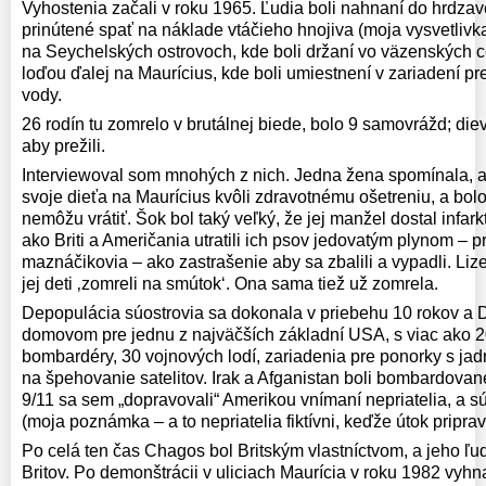
Vyhostenia začali v roku 1965. Ľudia boli nahnaní do hrdzave
prinútené spať na náklade vtáčieho hnojiva (moja vysvetlivka 
na Seychelských ostrovoch, kde boli držaní vo väzenských 
loďou ďalej na Maurícius, kde boli umiestnení v zariadení pre
vody.
26 rodín tu zomrelo v brutálnej biede, bolo 9 samovrážd; dievč
aby prežili.
Interviewoval som mnohých z nich. Jedna žena spomínala, 
svoje dieťa na Maurícius kvôli zdravotnému ošetreniu, a bol
nemôžu vrátiť. Šok bol taký veľký, že jej manžel dostal infarkt
ako Briti a Američania utratili ich psov jedovatým plynom – 
maznáčikovia – ako zastrašenie aby sa zbalili a vypadli. Lize
jej deti ‚zomreli na smútok‘. Ona sama tiež už zomrela.
Depopulácia súostrovia sa dokonala v priebehu 10 rokov a D
domovom pre jednu z najväčších základní USA, s viac ako 2
bombardéry, 30 vojnových lodí, zariadenia pre ponorky s ja
na špehovanie satelitov. Irak a Afganistan boli bombardovan
9/11 sa sem „dopravovali“ Amerikou vnímaní nepriatelia, a s
(moja poznámka – a to nepriatelia fiktívni, keďže útok priprav
Po celá ten čas Chagos bol Britským vlastníctvom, a jeho ľu
Britov. Po demonštrácii v uliciach Maurícia v roku 1982 vyhna