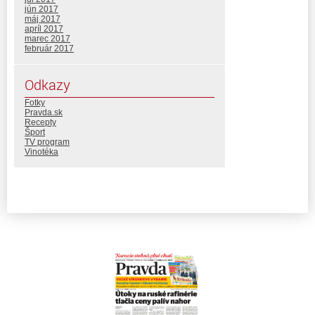
jún 2017
máj 2017
apríl 2017
marec 2017
február 2017
Odkazy
Fotky
Pravda.sk
Recepty
Šport
TV program
Vinotéka