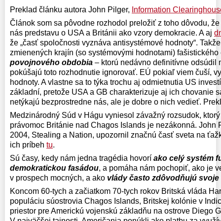
Preklad článku autora John Pilger,
Information Clearinghous
Článok som sa pôvodne rozhodol preložiť z toho dôvodu, že 
nás predstavu o USA a Británii ako vzory demokracie. A aj
d
že „časť spoločnosti vyznáva antisystémové hodnoty“. Takže 
zmienených krajín (so systémovými hodnotami) fašistického
povojnového obdobia
– ktorú nedávno definitívne odsúdil
pokúšajú toto rozhodnutie ignorovať. EÚ pokiaľ viem čuší, 
hodnoty. A vlastne sa to týka trochu aj odmietnutia US invest
základní, pretože USA a GB charakterizuje aj ich chovanie sa
netýkajú bezprostredne nás, ale je dobre o nich vedieť. Prek
Medzinárodný Súd v Hágu vyniesol závažný rozsudok, ktorý 
právomoc Británie nad Chagos Islands je nezákonná. John Pil
2004, Stealing a Nation, upozornil značnú časť sveta na ťaž
ich príbeh
tu
.
Sú časy, kedy nám jedna tragédia hovorí
ako celý systém f
demokratickou fasádou
, a pomáha nám pochopiť, ako je v
v prospech mocných, a ako
vlády často zdôvodňujú svoje
Koncom 60-tych a začiatkom 70-tych rokov Britská vláda Har
populáciu súostrovia Chagos Islands, Britskej kolónie v Ind
priestor pre Americkú vojenskú základňu na ostrove Diego G
V najväčšej tajnosti, Američania ponúkli ako platbu za využí