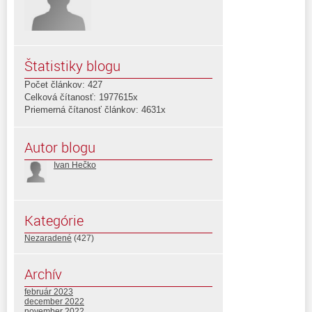
Štatistiky blogu
Počet článkov: 427
Celková čítanosť: 1977615x
Priemerná čítanosť článkov: 4631x
Autor blogu
Ivan Hečko
Kategórie
Nezaradené
(427)
Archív
február 2023
december 2022
november 2022