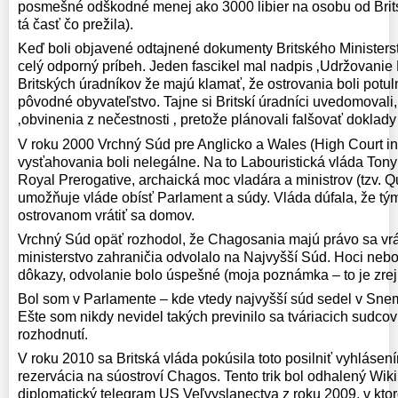
posmešné odškodné menej ako 3000 libier na osobu od Brit
tá časť čo prežila).
Keď boli objavené odtajnené dokumenty Britského Ministerst
celý odporný príbeh. Jeden fascikel mal nadpis ‚Udržovanie F
Britských úradníkov že majú klamať, že ostrovania boli potuln
pôvodné obyvateľstvo. Tajne si Britskí úradníci uvedomovali
‚obvinenia z nečestnosti ‚ pretože plánovali falšovať doklady
V roku 2000 Vrchný Súd pre Anglicko a Wales (High Court in
vysťahovania boli nelegálne. Na to Labouristická vláda Tonyh
Royal Prerogative, archaická moc vladára a ministrov (tzv. Qu
umožňuje vláde obísť Parlament a súdy. Vláda dúfala, že t
ostrovanom vrátiť sa domov.
Vrchný Súd opäť rozhodol, že Chagosania majú právo sa vrát
ministerstvo zahraničia odvolalo na Najvyšší Súd. Hoci neb
dôkazy, odvolanie bolo úspešné (moja poznámka – to je zr
Bol som v Parlamente – kde vtedy najvyšší súd sedel v Sne
Ešte som nikdy nevidel takých previnilo sa tváriacich sudcov
rozhodnutí.
V roku 2010 sa Britská vláda pokúsila toto posilniť vyhlásen
rezervácia na súostroví Chagos. Tento trik bol odhalený WikiL
diplomatický telegram US Veľvyslanectva z roku 2009, v ktor