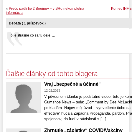
«
Prečo padli tie 2 Boeingy – v SRo nekompletná
Koniec INF z
informácia
Debata ( 1 príspevok )
To je strasne co sa tu deje. ...
Ďalšie články od tohto blogera
Vraj „bezpečné a účinné“
12.02.2023
V pôvodnom článku je podstatné video, toto je ko
Gumshoe News – teda: „Comment by Dee McLachlan
prekladám. Najprv môj úvod – vysvetlenie čoho sa 
effective“ hučala Západná Propaganda, pardón, Pr
spojencov, do ľudí v súvislosti s [...]
Zhrnutie „zápletky“ COVID/Vakcíny