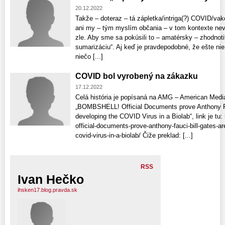
20.12.2022
Takže – doteraz – tá zápletka/intriga(?) COVID/vak
ani my – tým myslím občania – v tom kontexte nevy
zle. Aby sme sa pokúsili to – amatérsky – zhodnoti
sumarizáciu“. Aj keď je pravdepodobné, že ešte ni
niečo [...]
COVID bol vyrobený na zákazku
17.12.2022
Celá história je popísaná na AMG – American Med
„BOMBSHELL! Official Documents prove Anthony Fau
developing the COVID Virus in a Biolab“, link je t
official-documents-prove-anthony-fauci-bill-gates-ar
covid-virus-in-a-biolab/ Čiže preklad: [...]
RSS
Ivan Hečko
ihsken17.blog.pravda.sk