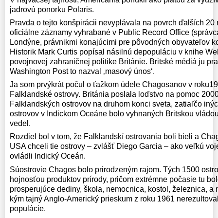
jadrovú ponorku Polaris.
Pravda o tejto konšpirácii nevyplávala na povrch ďalších 20 r
oficiálne záznamy vyhrabané v Public Record Office (správc
Londýne, právnikmi konajúcimi pre pôvodných obyvateľov ko
Historik Mark Curtis popísal násilnú depopuláciu v knihe Web
povojnovej zahraničnej politike Británie. Britské médiá ju pra
Washington Post to nazval ‚masový únos‘.
Ja som prvýkrát počul o ťažkom údele Chagosanov v roku19
Falklandské ostrovy. Británia poslala loďstvo na pomoc 200
Falklandských ostrovov na druhom konci sveta, zatiaľčo iný
ostrovov v Indickom Oceáne bolo vyhnaných Britskou vládou
vedel.
Rozdiel bol v tom, že Falklandskí ostrovania boli bieli a Chag
USA chceli tie ostrovy – zvlášť Diego Garcia – ako veľkú voj
ovládli Indický Oceán.
Súostrovie Chagos bolo prirodzeným rajom. Tých 1500 ostr
hojnosťou produktov prírody, pričom extrémne počasie tu bolo
prosperujúce dediny, škola, nemocnica, kostol, železnica, a
kým tajný Anglo-Americký prieskum z roku 1961 nerezultoval
populácie.