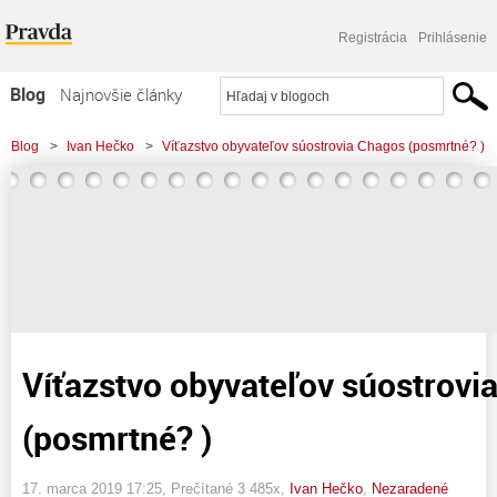
Registrácia
Prihlásenie
Blog
Najnovšie články
Najčítanejšie články
Blog
>
Ivan Hečko
>
Víťazstvo obyvateľov súostrovia Chagos (posmrtné? )
Najkomentovanejšie články
Zoznam blogov
Komerčné blogy
Víťazstvo obyvateľov súostrovi
(posmrtné? )
17. marca 2019 17:25
, Prečítané 3 485x,
Ivan Hečko
,
Nezaradené