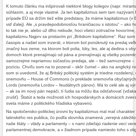
K tomuto článku ma inšpirovali niektoré blogy kolegov (napr. miram
súhlasím, a aj moje vlastné. Ja ten kapitalizmus sem tam nazývam 
prípade EÚ sa držím tiež ešte predstavy, že máme kapitalizmus (v Bri
viď ďalej). Ale „s pravdepodobnosťou hraničiacou s istotou“ – ako ho
to tak nie je, alebo už dlho nebude, hoci všetci zotrvačne hovoríme
kapitalizmu.
Najprv sa pristavím pri „Britskom kapitalizme“. Raz som 
časopis a našiel som inzerát, v ktorom bol ponúknutý na predaj veľ
značný kus zeme, na ktorom boli polia, lúky, les, ale aj dedina s obyv
domoch ktoré prenajímajú od pána a prenajímajú aj všetky pozemky 
samozrejme nepriamou súčasťou predaja, ale – tiež samozrejme –
pozíciu. Chvíľu som na to pozeral – skôr čumel – ako na anglický r
som si uvedomil, že aj Britský politický systém je triedne rozdelen
snemovňu – House of Commons (v preklade snemovňa obyčajných
Lords (snemovňa Lordov – feudálnych pánov). Má to celé ale aj v
– ak sa im nový pán nepáči, tí ľudia sa môžu iba odsťahovať (vďaka 
zrušiť). Štatút a teda možnosti ich hospodárskych a domácich zvie
sveta máme z politického hľadiska vybavenú.
Na spoločensko-politickej úrovni by kapitalizmus mal mať charakter
latinského res publica, čo podľa slovníka znamená „verejná záležit
naše štáty – vlády a parlamenty – s nami zdieľajú riadenie vecí ve
parlamentnej demokracie, a v žiadnom prípade namiesto toho s ol