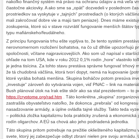
nakoľko finančný systém má právo na ochranu údajov a má veľa vrs
čiastočne akciovky. A ako sme sa „opäť“ dozvedeli v poslednom ča
prostriedkov sa vyskytuje v „tajných“ prostrediach (o ktorých väčšina 
mali zakročovať dobre vie a majú tam peniaze). Dnes máme existuj
zoskupenia, ktoré sú v stave rozvrátiť fungovanie menších štátov typ
typu mafiánskeho/feudálneho.
Z princípu fungovania trhu ešte vyplýva to, že tento systém prestáv
nerovnomernom rozložení bohatstva, na čo už dlhšie upozorňujú pr
spoločnosti, včítane najpravicovejších. Ako som už napísal v starší
ohľade na tom USA, kde v roku 2012 0,1% rodín „hore“ vlastnilo to
je jedna tisícina. Za tohto stavu prestáva správne fungovať trhový
že tá chudobná väčšina, ktorá tvorí dopyt, nemá na kupovanie (po
ktoré vyrába bohatá menšina. Skupina boháčov potom presúva inves
„investuje“ zároveň do vytvárania vojen, viď PNAC – link na materiá
Bush plánoval útok na Irak ešte skôr ako sa stal prezidentom – to p
https://cryptome.org/rad.htm
. Táto konkrétna „skupina“ zorganizov
zastrašila obyvateľstvo natoľko, že dokonca „prebrala“ od kongres
nasadzovanie armády, a úplne ovládla tajné služby. Takto teda vyz
– politická zložka kapitalizmu bola prakticky zrušená a ekonomická j
rodín oligarchov. A EÚ sa chová ako jeho podriadená jednotka.
Táto skupina pritom potrebuje na prežitie okliešteného kapitalizmu 
svete, ktorý jej zabezpečuje odbyt zbraní nielen pre svoju armádu.