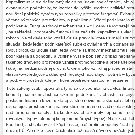
Kapitalizmus je ale definovaný nielen na úrovni spoločenskej, ale aj 
ekonomické podmienky, za ktorých tie vyššie uvedené politické syst
narušení politický systém typu republiky prestáva fungovať. Existuj
včítane výrobných prostriedkov, a podnikanie. Všetci podnikatelia
podnikanie. Funguje trhový mechanizmus – t.j. ceny sa vytvárajú na
„iba základné“ podmienky fungovali na začiatku kapitalizmu a viedli 
rokoch. Na základe toho vznikli ďalšie pravidlá ktoré už majú anti
situácia, kedy jeden podnikateľský subjekt ovládne trh a dostane sa
(typu) produktu určuje sám, teda vypne sa trhový mechanizmus. Nes
podnikatelia sa dohodnú a vznikne vyššie popísaný prípad nepriamo
takéhoto trhového prostredia vznikli protimonopolné a protikartelov
tak aj na medzinárodnej úrovni. Okrem toho vznikli aj prípadné štá
vlastníkov/predajcov základných ľudských sociálnych potrieb – býva
a pod. – v prostredí kde je trhové prostredie čiastočne narušené.
Tieto zákony však nepočítali s tým, že do podnikania sa vloží finančn
kone, t.j. nastrčení vlastníci. Okrem „podnikania“ v oblasti finančnýc
poslednú finančnú krízu, o ktorej vlastne nevieme či skončila alebo 
disponujúci prostriedkami na investície nepriamo ovládli celé sektor
nadnárodné monopoly a ťažko dokázateľné kartely nepriamo – cez v
rovnakých typov (alebo aj komplementárnych typov). Napríklad, ke
Kaufland, a chcelo by sieť kúpiť Tesco, náš protimonopolný úrad by 
úrovni EÚ. Ale nikto nevie či ich akcie už nie sú dávno v rukách týc