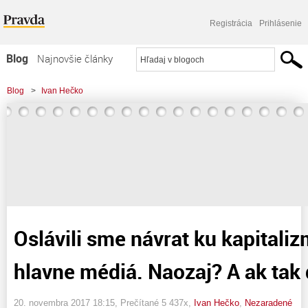
Registrácia
Prihlásenie
Blog
Najnovšie články
Najčítanejšie články
Blog
>
Ivan Hečko
Najkomentovanejšie články
>
Oslávili sme návrat ku kapitalizmu - hlásajú hlavne médiá. Naozaj? A ak tak
Zoznam blogov
dokedy?
Komerčné blogy
Oslávili sme návrat ku kapitali
hlavne médiá. Naozaj? A ak tak
20. novembra 2017 18:15
, Prečítané 5 437x,
Ivan Hečko
,
Nezaradené