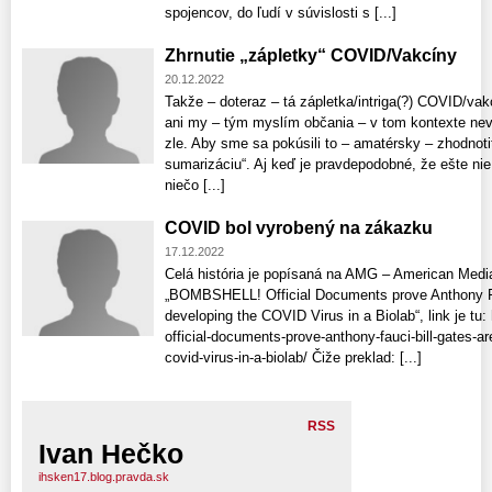
spojencov, do ľudí v súvislosti s [...]
Zhrnutie „zápletky“ COVID/Vakcíny
20.12.2022
Takže – doteraz – tá zápletka/intriga(?) COVID/vak
ani my – tým myslím občania – v tom kontexte nevy
zle. Aby sme sa pokúsili to – amatérsky – zhodnoti
sumarizáciu“. Aj keď je pravdepodobné, že ešte ni
niečo [...]
COVID bol vyrobený na zákazku
17.12.2022
Celá história je popísaná na AMG – American Med
„BOMBSHELL! Official Documents prove Anthony Fau
developing the COVID Virus in a Biolab“, link je t
official-documents-prove-anthony-fauci-bill-gates-ar
covid-virus-in-a-biolab/ Čiže preklad: [...]
RSS
Ivan Hečko
ihsken17.blog.pravda.sk