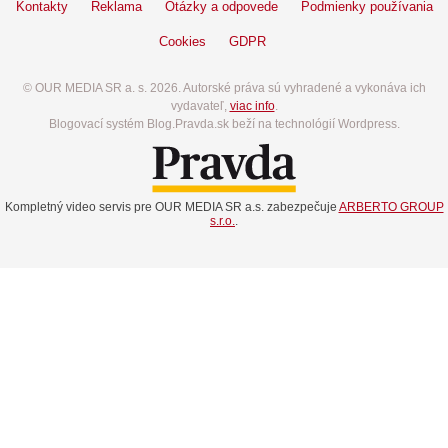
Kontakty
Reklama
Otázky a odpovede
Podmienky používania
Cookies
GDPR
© OUR MEDIA SR a. s. 2026. Autorské práva sú vyhradené a vykonáva ich
vydavateľ,
viac info
.
Blogovací systém Blog.Pravda.sk beží na technológií Wordpress.
Kompletný video servis pre OUR MEDIA SR a.s. zabezpečuje
ARBERTO GROUP
s.r.o.
.