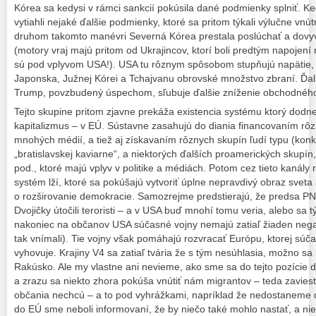
Kórea sa kedysi v rámci sankcií pokúsila dané podmienky splniť. Ke
vytiahli nejaké ďalšie podmienky, ktoré sa pritom týkali výlučne vnút
druhom takomto manévri Severná Kórea prestala poslúchať a dovyv
(motory vraj majú pritom od Ukrajincov, ktorí boli predtým napojení
sú pod vplyvom USA!). USA tu rôznym spôsobom stupňujú napätie, 
Japonska, Južnej Kórei a Tchajvanu obrovské množstvo zbraní. Ďal
Trump, povzbudený úspechom, sľubuje ďalšie zníženie obchodného 
Tejto skupine pritom zjavne prekáža existencia systému ktorý dod
kapitalizmus – v EÚ. Sústavne zasahujú do diania financovaním rôz
mnohých médií, a tiež aj získavaním rôznych skupín ľudí typu (konk
„bratislavskej kaviarne“, a niektorých ďalších proamerických skupín,
pod., ktoré majú vplyv v politike a médiách. Potom cez tieto kanály n
systém lží, ktoré sa pokúšajú vytvoriť úplne nepravdivý obraz svet
o rozširovanie demokracie. Samozrejme predstierajú, že predsa PN
Dvojičky útočili teroristi – a v USA buď mnohí tomu veria, alebo sa
nakoniec na občanov USA súčasné vojny nemajú zatiaľ žiaden nega
tak vnímali). Tie vojny však pomáhajú rozvracať Európu, ktorej súč
vyhovuje. Krajiny V4 sa zatiaľ tvária že s tým nesúhlasia, možno sa 
Rakúsko. Ale my vlastne ani nevieme, ako sme sa do tejto pozície do
a zrazu sa niekto zhora pokúša vnútiť nám migrantov – teda zaviesť 
občania nechcú – a to pod vyhrážkami, napríklad že nedostaneme d
do EÚ sme neboli informovaní, že by niečo také mohlo nastať, a nie