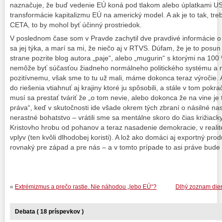
naznačuje, že buď vedenie EÚ koná pod tlakom alebo úplatkami US f
transformácie kapitalizmu EÚ na americký model. A ak je to tak, tre
CETA, to by mohol byť účinný prostriedok.
V poslednom čase som v Pravde zachytil dve pravdivé informácie o di
sa jej týka, a marí sa mi, že niečo aj v RTVS. Dúfam, že je to posun k
strane pozrite blog autora „paje“, alebo „mugurin“ s ktorými na 10
nemôže byť súčasťou žiadneho normálneho politického systému a 
pozitívnemu, však sme to tu už mali, máme dokonca teraz výročie. 
do riešenia vtiahnuť aj krajiny ktoré ju spôsobili, a stále v tom pokra
musí sa prestať tváriť že „o tom nevie, alebo dokonca že na vine je 
práva“, keď v skutočnosti ide všade okrem tých zbraní o násilné na
nerastné bohatstvo – vrátili sme sa mentálne skoro do čias križiac
Kristovho hrobu od pohanov a teraz nasadenie demokracie, v realit
vplyv (ten kvôli dlhodobej koristi). A lož ako domáci aj exportný pr
rovnaký pre západ a pre nás – a v tomto prípade to asi práve bude
«
Extrémizmus a prečo rastie. Nie náhodou „lebo EÚ“?
Dlhý zoznam dier
Debata ( 18 príspevkov )