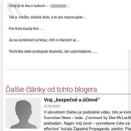
Vždy je to iba o ludoch--- :-))))))))))))) ...
Tak p. Hečko, klobúk dole, a to ani nepracujete ...
Pre trola kazdy trol. ...
Ja sa usmievam aj teraz, ctim si starsich aj ...
Technika stale postupuje dopredu, ale usporiadanie... ...
Ďalšie články od tohto blogera
Vraj „bezpečné a účinné“
12.02.2023
V pôvodnom článku je podstatné video, toto je ko
Gumshoe News – teda: „Comment by Dee McLachlan
prekladám. Najprv môj úvod – vysvetlenie čoho sa 
effective“ hučala Západná Propaganda, pardón, Pr