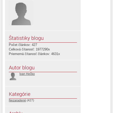
Štatistiky blogu
Počet článkov: 427
Celková čítanosť: 1977290x
Priemerná čítanosť článkov: 4631x
Autor blogu
Ivan Hečko
Kategórie
Nezaradené
(427)